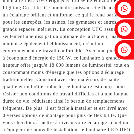
luminaire LED UFO High Bay 150 W de Huizhou Risen
Fenia : +86 18607525299
Lighting Co., Ltd. Ce luminaire puissant et efficace fournit
un éclairage brillant et uniforme, ce qui le rend parfait
pour les entrepôts, les usines, les gymnases et autres
Lierre : +86 18607522355
grands espaces intérieurs. La conception UFO assure non
seulement une dissipation optimale de la chaleur, mais
minimise également l'éblouissement, créant un
Tobin : +86 18818667168
environnement de travail confortable. Avec une puce LED
à économie d'énergie de 150 W, ce luminaire à grande
hauteur offre jusqu'à 18 000 lumens de luminosité, tout en
consommant moins d'énergie que les options d'éclairage
traditionnelles. Construit avec des matériaux de haute
qualité et un boîtier robuste, ce luminaire est conçu pour
résister aux conditions de travail difficiles et a une longue
durée de vie, réduisant ainsi le besoin de remplacements
fréquents. De plus, il est facile à installer et est livré avec
diverses options de montage pour plus de flexibilité. Que
vous cherchiez à mettre à niveau votre éclairage actuel ou
à équiper une nouvelle installation, le luminaire LED UFO