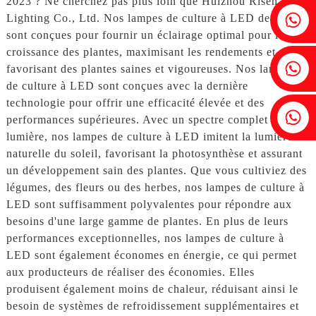
2023 ? Ne cherchez pas plus loin que Huizhou Risen
Fenia : +86 18607525299
Lighting Co., Ltd. Nos lampes de culture à LED de pointe
sont conçues pour fournir un éclairage optimal pour la
croissance des plantes, maximisant les rendements et
Lierre : +86 18607522355
favorisant des plantes saines et vigoureuses. Nos lampes
de culture à LED sont conçues avec la dernière
technologie pour offrir une efficacité élevée et des
Tobin : +86 18818667168
performances supérieures. Avec un spectre complet de
lumière, nos lampes de culture à LED imitent la lumière
naturelle du soleil, favorisant la photosynthèse et assurant
un développement sain des plantes. Que vous cultiviez des
légumes, des fleurs ou des herbes, nos lampes de culture à
LED sont suffisamment polyvalentes pour répondre aux
besoins d'une large gamme de plantes. En plus de leurs
performances exceptionnelles, nos lampes de culture à
LED sont également économes en énergie, ce qui permet
aux producteurs de réaliser des économies. Elles
produisent également moins de chaleur, réduisant ainsi le
besoin de systèmes de refroidissement supplémentaires et