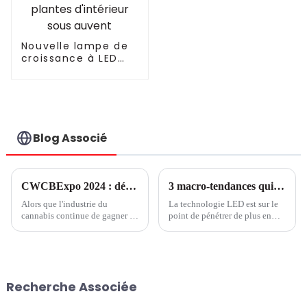
Nouvelle lampe de
croissance à LED
IP65 sous auvent
125 W 4 pieds
lm301h Osr tube
rouge pour plantes
d'intérieur sous
auvent
Blog Associé
CWCBExpo 2024 : découvrez l'industrie du cannabis en plein essor au plus grand salon de New York
3 macro-tendances qui font des solutions LED la norme horticole
Alors que l'industrie du
La technologie LED est sur le
cannabis continue de gagner en
point de pénétrer de plus en
popularité et en légitimité aux
plus profondément dans le
États-Unis, CWCBExpo est
monde horticole. Selon les
devenue la principale plate-
estimations de Signify, environ
forme pour les professionnels,
30 % de la surface des serres
les passionnés et les
mondiales sera éclairée d'ici
Recherche Associée
entrepreneurs de l'industrie...
2025, contre environ 10 %
auparavant.