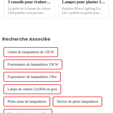
3 conseils pour évaluer les performances des lampes de culture à LED
Lampes pour plantes 101 : Guide du jardinage d'intérieur pour débutants
La quête de la lampe de culture
Huizhou Risen Lighting Co.,
LED parfaite n'est pas une
Ltd. a publié un guide pour
tâche facile. Vous cherchez des
débutants en jardinage
moyens d'améliorer la
d'intérieur intitulé Plant Lights
production de vos cultures en
101. Le guide fournit des
serre et vous avez
informations essentielles sur la
probablement rencontré des...
façon de faire pousser avec
Recherche Associée
succès des plantes en intérieur,
par exemple...
Usines de lampadaires de 150 W
Fournisseurs de lampadaires 150 W
Exportateurs de lampadaires 150w
Lampe de culture Lm301b en gros
Petite usine de lampadaires
Service de petits lampadaires