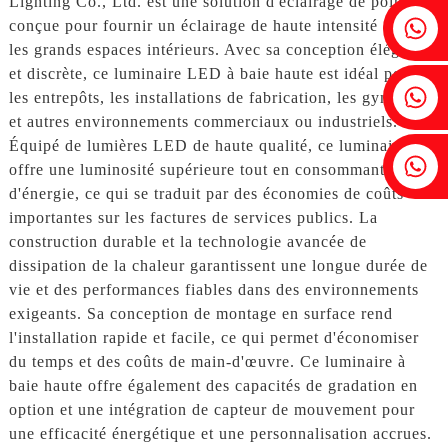
Lighting Co., Ltd. est une solution d'éclairage de pointe
Fenia : +86 18607525299
conçue pour fournir un éclairage de haute intensité dans
les grands espaces intérieurs. Avec sa conception élégante
et discrète, ce luminaire LED à baie haute est idéal pour
Lierre : +86 18607522355
les entrepôts, les installations de fabrication, les gymnases
et autres environnements commerciaux ou industriels.
Équipé de lumières LED de haute qualité, ce luminaire
Tobin : +86 18818667168
offre une luminosité supérieure tout en consommant moins
d'énergie, ce qui se traduit par des économies de coûts
importantes sur les factures de services publics. La
construction durable et la technologie avancée de
dissipation de la chaleur garantissent une longue durée de
vie et des performances fiables dans des environnements
exigeants. Sa conception de montage en surface rend
l'installation rapide et facile, ce qui permet d'économiser
du temps et des coûts de main-d'œuvre. Ce luminaire à
baie haute offre également des capacités de gradation en
option et une intégration de capteur de mouvement pour
une efficacité énergétique et une personnalisation accrues.