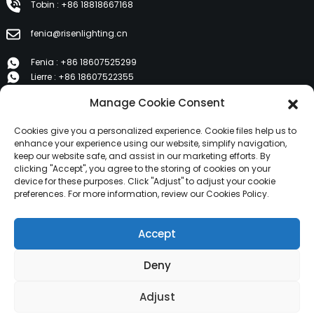
Tobin : +86 18818667168
fenia@risenlighting.cn
Fenia : +86 18607525299
Lierre : +86 18607522355
Tobin : +86 18818667168
Manage Cookie Consent
E 1202, Duzhe Wenhuayuan, Huicheng, Huizhou 516001
Cookies give you a personalized experience. Cookie files help us to
enhance your experience using our website, simplify navigation,
keep our website safe, and assist in our marketing efforts. By
PRODUITS
clicking "Accept", you agree to the storing of cookies on your
device for these purposes. Click "Adjust" to adjust your cookie
preferences. For more information, review our Cookies Policy.
À propos de nous
Produits
Accept
Nouvelles
Contactez-nous
Deny
Copyright © 2024 HuiZhou Risen Lighting Tous droits
Adjust
réservés.
Plan du site,
Plan du siteTrans,
Recherche principale