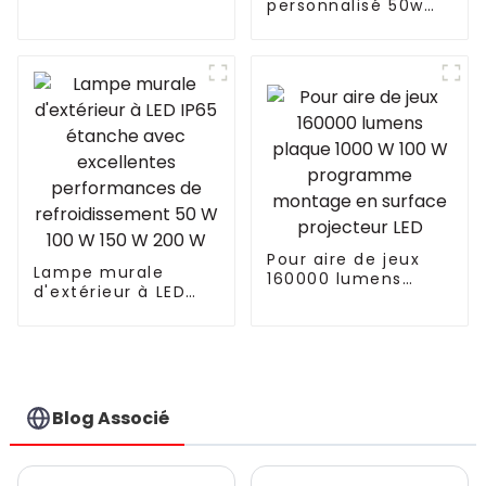
personnalisé 50w
fourniture d'usine,
100w 200w 300w
éclairage public
400w avec
solaire à LED avec
contrôleur de
panneau
fonction d'auto-
nettoyage
lampadaire solaire
Pour aire de jeux
Lampe murale
160000 lumens
d'extérieur à LED
plaque 1000 W 100
IP65 étanche avec
W programme
excellentes
montage en
performances de
surface projecteur
refroidissement 50
LED
W 100 W 150 W 200
W
Blog Associé