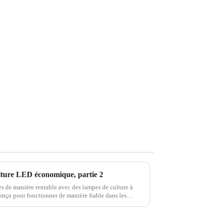
lture LED économique, partie 2
res de manière rentable avec des lampes de culture à
onçu pour fonctionner de manière fiable dans les
ement de serre. Dans la partie 2 d'un ...