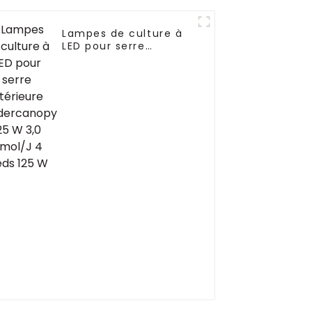
Lampes de culture à
LED pour serre
intérieure
Undercanopy 125 W
3,0 Umol/J 4 pieds 125
W