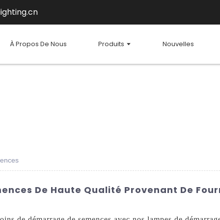
ighting.cn
À Propos De Nous
Produits
Nouvelles
mences
ces De Haute Qualité Provenant De Fourni
esoins de démarrage de semences avec nos lampes de démarra