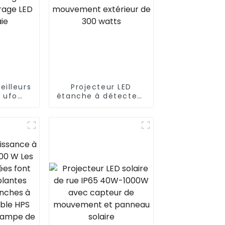
illeurs
Projecteur LED
s ufo
étanche à détecteur
trepôt
de mouvement
D haute
extérieur de 300
watts