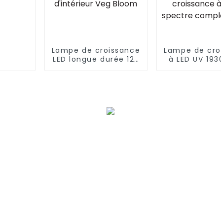
Lampe de croissance
Lampe de cro
LED longue durée 125
à LED UV 19
W Belle pénétration
W Les LED
de la canopée
élevées font
Lampe de croissance
des plan
LED à spectre
d'intérieur é
complet pour
à intensité v
plantes d'intérieur
HPS remplac
Veg Bloom
lampe de cro
à LED à sp
complet 8