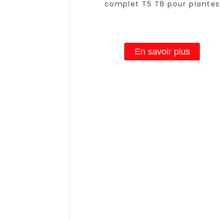
complet T5 T8 pour plantes
d'intérieur à haute efficacité, 
de légumes, floraison, hortico
lampe de culture à LED
En savoir plus