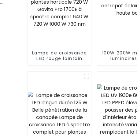
semis
le,
Lampe de croissance
100W 200W me
LED rouge lointain
luminaire
880 W personnalisée
magasin en
pour plantes
éclairage LE
horticole 720 W
baie
Gavita Pro 1700E à
spectre complet 640
W 720 W 1000 W 730
nm