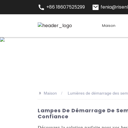
+86 18607525299
fenia@risenl
Maison
>>
Maison
Lumières de démarrage des se
Lampes De Démarrage De Semen
Confiance
Découvrez la solution parfaite pour vos b