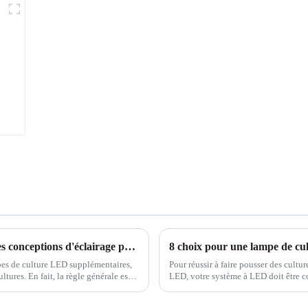
5 choses à vérifier lors de la comparaison des conceptions d'éclairage pour les lampes de culture à LED
8 choix pour une lampe de cu
mpes de culture LED supplémentaires,
Pour réussir à faire pousser des cultu
ltures. En fait, la règle générale est
LED, votre système à LED doit être c
ment des cultures. Donc, il...
conditions difficiles de votre environn