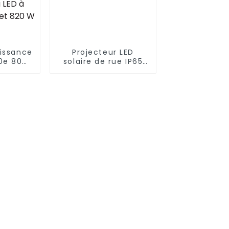
issance
Projecteur LED
30e 800
solaire de rue IP65
 PPFD
40W-1000W avec
 pousser
capteur de
tes
mouvement et
tanches
panneau solaire
ariable
ent la
issance
ectre
20 W