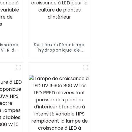
issance
Système d'éclairage
V IR de
hydroponique de
 pour la
jardin d'intérieur de
 graines
1000 W aux États-
W 700
Unis, lampe de
pe de
croissance à LED
à LED à
pour la culture de
riable
plantes d'intérieur
ure de
s