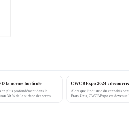
ED la norme horticole
us en plus profondément dans le
Alors que l'industrie du cannabis con
ron 30 % de la surface des serres
États-Unis, CWCBExpo est devenue la 
% auparavant.
passionnés et les entrepreneurs de l'in