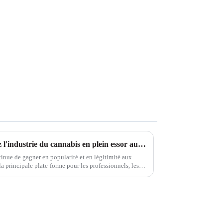
CWCBExpo 2024 : découvrez l'industrie du cannabis en plein essor au plus grand salon de New York
tinue de gagner en popularité et en légitimité aux
principale plate-forme pour les professionnels, les
dustrie...