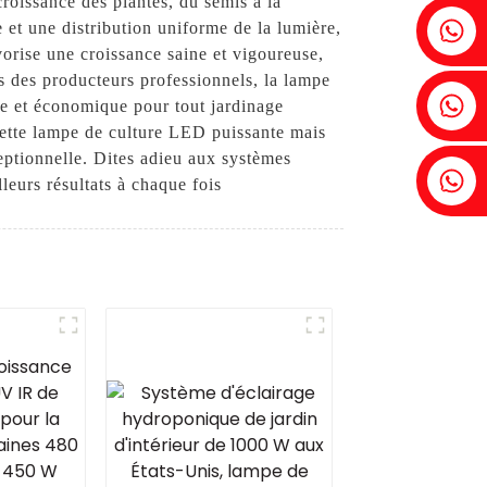
croissance des plantes, du semis à la
Fenia : +86 18607525299
 et une distribution uniforme de la lumière,
orise une croissance saine et vigoureuse,
ns des producteurs professionnels, la lampe
Lierre : +86 18607522355
que et économique pour tout jardinage
cette lampe de culture LED puissante mais
eptionnelle. Dites adieu aux systèmes
Tobin : +86 18818667168
leurs résultats à chaque fois