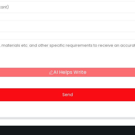
AI Helps Write
Send