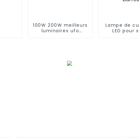
100W 200W meilleurs
Lampe de cu
luminaires ufo
LED pour s
magasin entrepôt
hydroponiqu
éclairage LED haute
+ 60 W UVA H
baie
W à spectre 
lm301B Lam
culture à
pliables pour
1000 W 10 b