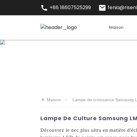
+86 18607525299
fenia@risenl
Maison
>>
Maison
Lampe de croissance Samsung 
Lampe De Culture Samsung LM30
Découvrez le nec plus ultra en matière d'é