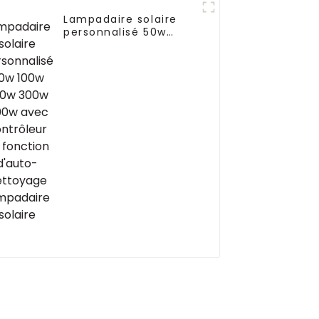
Lampadaire solaire
personnalisé 50w
100w 200w 300w 400w
avec contrôleur de
fonction d'auto-
nettoyage lampadaire
solaire