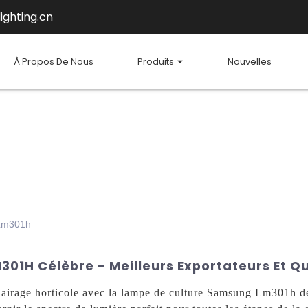
ighting.cn
À Propos De Nous
Produits
Nouvelles
Lm301h
1H Célèbre - Meilleurs Exportateurs Et Qu
clairage horticole avec la lampe de culture Samsung Lm301h 