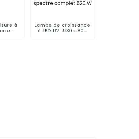
lture à
Lampe de croissance
erre
à LED UV 1930e 800
e 880 W
W Les LED PPFD
PS 1000
élevées font pousser
complet
des plantes
pes de
d'intérieur étanches
 LED
à intensité variable
 plantes
HPS remplacent la
arres
lampe de croissance
à LED à spectre
complet 820 W