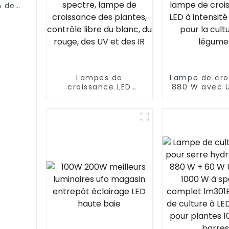
n de
60 W
ube
our
s
Lampes de
Lampe de cro
croissance LED
880 W avec U
intelligentes 1300 W
haute qualité
5 x 5 pieds avec 4
floraison des
canaux de contrôle
480 W 660 
indépendants,
450 W lam
réglage du spectre,
croissance 
lampe de croissance
intensité va
des plantes, contrôle
pour la cult
libre du blanc, du
légume
rouge, des UV et des
IR