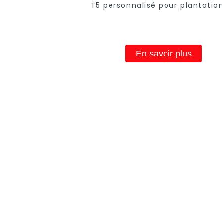
T5 personnalisé pour plantatio
tomates 15 W 18 W 20 W 36 W 
pour système hydroponique, t
lumineux de croissance LED p
semis de clones de légume
En savoir plus