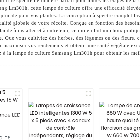
ir le spectre de lumière parfait pour toutes les étapes de la 
ng Lm301h, cette lampe de culture offre une efficacité élevée
optimale pour vos plantes. La conception à spectre complet fav
qualité globale de votre récolte. Conçue en fonction des besoi
ile à installer et à entretenir, ce qui en fait un choix prati
e. Que vous cultiviez des herbes, des légumes ou des fleurs, 
ur maximiser vos rendements et obtenir une santé végétale exc
sez à la lampe de culture Samsung Lm301h pour obtenir les meil
D T8