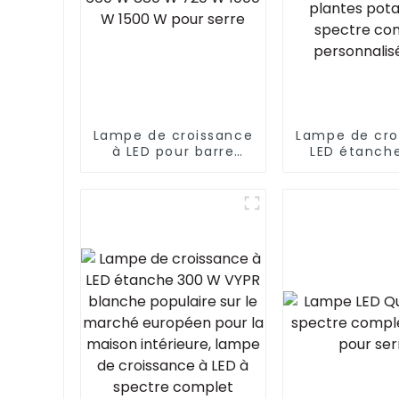
 LED
de
ue
Lampe de croissance
Lampe de cro
à LED pour barre
LED étanch
végétale 660 W 880
auvent pour 
W 720 W 1000 W 1500
ferme verti
W pour serre
croissanc
plantes pot
spectre co
personnalis