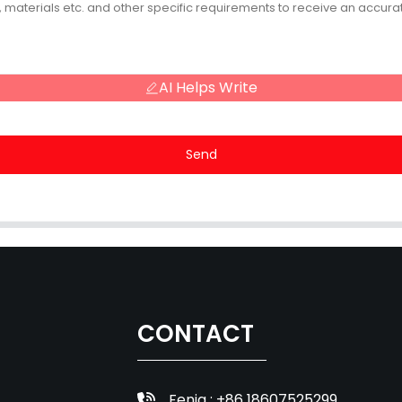
AI Helps Write
Send
CONTACT
Fenia : +86 18607525299