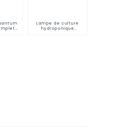
uantum
Lampe de culture
omplet
hydroponique
 serre
d'intérieur à spectre
complet de 660 W
avec LED Lampe de
culture
hydroponique à
spectre complet
pour plantes
similaire à Philips