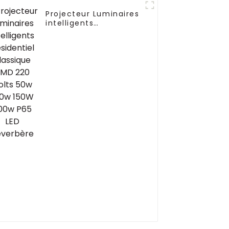
Projecteur Luminaires
intelligents
Résidentiel classique
SMD 220 Volts 50w
100w 150W 200w P65
LED Réverbère