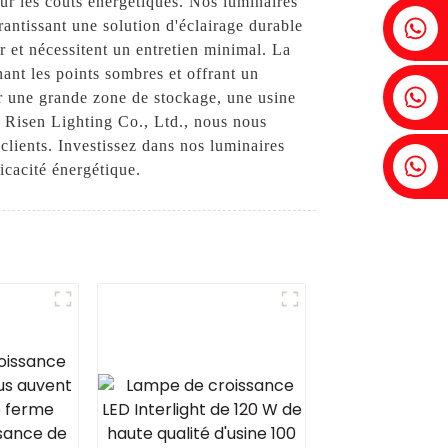
ur les coûts énergétiques. Nos luminaires
Fenia : +86 18607525299
antissant une solution d'éclairage durable
er et nécessitent un entretien minimal. La
ant les points sombres et offrant un
Lierre : +86 18607522355
er une grande zone de stockage, une usine
 Risen Lighting Co., Ltd., nous nous
clients. Investissez dans nos luminaires
Tobin : +86 18818667168
icacité énergétique.