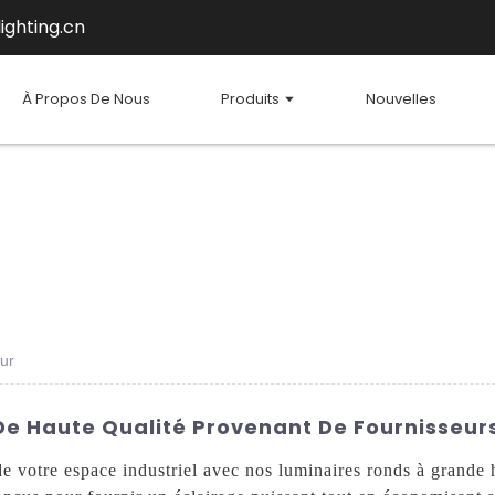
ighting.cn
À Propos De Nous
Produits
Nouvelles
ur
De Haute Qualité Provenant De Fournisseur
 de votre espace industriel avec nos luminaires ronds à grand