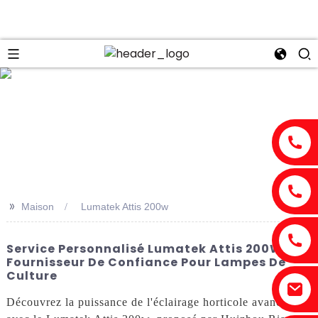
n
>>
Maison
Lumatek Attis 200w
Service Personnalisé Lumatek Attis 200W -
Fournisseur De Confiance Pour Lampes De
Culture
Découvrez la puissance de l'éclairage horticole avancé