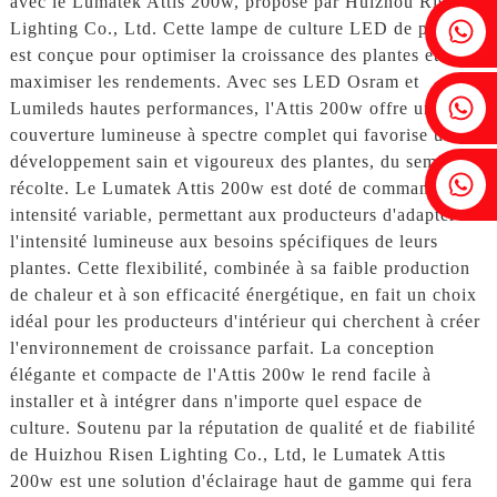
avec le Lumatek Attis 200w, proposé par Huizhou Risen
Fenia : +86 18607525299
Lighting Co., Ltd. Cette lampe de culture LED de pointe
est conçue pour optimiser la croissance des plantes et
maximiser les rendements. Avec ses LED Osram et
Lierre : +86 18607522355
Lumileds hautes performances, l'Attis 200w offre une
couverture lumineuse à spectre complet qui favorise un
développement sain et vigoureux des plantes, du semis à la
Tobin : +86 18818667168
récolte. Le Lumatek Attis 200w est doté de commandes à
intensité variable, permettant aux producteurs d'adapter
l'intensité lumineuse aux besoins spécifiques de leurs
plantes. Cette flexibilité, combinée à sa faible production
de chaleur et à son efficacité énergétique, en fait un choix
idéal pour les producteurs d'intérieur qui cherchent à créer
l'environnement de croissance parfait. La conception
élégante et compacte de l'Attis 200w le rend facile à
installer et à intégrer dans n'importe quel espace de
culture. Soutenu par la réputation de qualité et de fiabilité
de Huizhou Risen Lighting Co., Ltd, le Lumatek Attis
200w est une solution d'éclairage haut de gamme qui fera