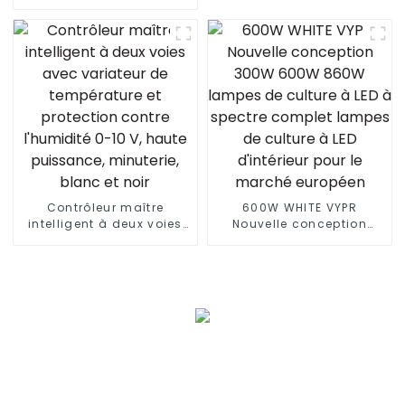
personnalisée pour
plantes horticole 720 W
Gavita Pro 1700E à
spectre complet 640 W
720 W 1000 W 730 nm
Contrôleur maître
600W WHITE VYPR
intelligent à deux voies
Nouvelle conception
avec variateur de
300W 600W 860W
température et protection
lampes de culture à LED
contre l'humidité 0-10 V,
à spectre complet
haute puissance,
lampes de culture à LED
minuterie, blanc et noir
d'intérieur pour le
marché européen