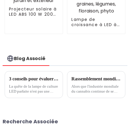
Projecteur solaire à
LED ABS 100 W 200
W 300 W avec
Lampe de
télécommande IP67
croissance à LED à
et étanche pour
spectre complet
jardin et extérieur
pour plantes de
jardin 400 W pour
tente de culture
intérieure, plantes,
graines, légumes,
Blog Associé
floraison, phyto
3 conseils pour évaluer les performances des lampes de culture à LED
Rassemblement mondial des passionnés de cannabis : aperçu du prochain Asia International Cannabis Expo and Forum à Bangkok, en Thaïlande
La quête de la lampe de culture
Alors que l'industrie mondiale
LED parfaite n'est pas une
du cannabis continue de se
tâche facile. Vous cherchez des
développer, de plus en plus
moyens d'améliorer la
d'événements et d'expositions
production de vos cultures en
apparaissent dans le monde
serre et vous avez
entier pour présenter les
probablement rencontré des...
dernières innovations et
Recherche Associée
produits dans le domaine du
cannabis.