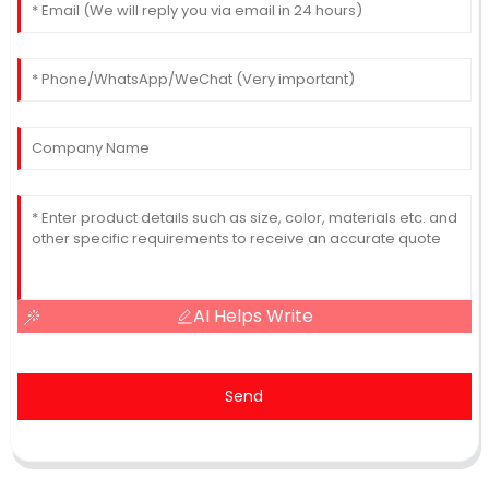
AI Helps Write
Send