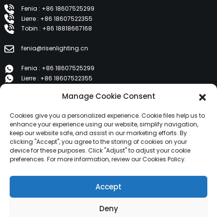
Fenia : +86 18607525299
Lierre : +86 18607522355
Tobin : +86 18818667168
fenia@risenlighting.cn
Fenia : +86 18607525299
Lierre : +86 18607522355
Tobin : +86 18818667168
Manage Cookie Consent
E 1202, Duzhe Wenhuayuan, Huicheng, Huizhou 516001
Cookies give you a personalized experience. Cookie files help us to
enhance your experience using our website, simplify navigation,
keep our website safe, and assist in our marketing efforts. By
PRODUITS
clicking "Accept", you agree to the storing of cookies on your
device for these purposes. Click "Adjust" to adjust your cookie
preferences. For more information, review our Cookies Policy.
À propos de nous
Produits
Accept
Nouvelles
Contactez-nous
Deny