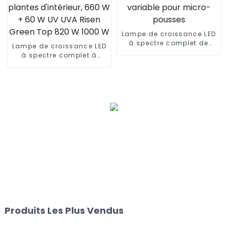
Lampe de croissance LED
à spectre complet de
Lampe de croissance LED
haute qualité de 100 W et
à spectre complet à
120 W à intensité variable
rendement élevé pour
pour micro-pousses
culture hydroponique de
plantes d'intérieur, 660 W
+ 60 W UV UVA Risen
Green Top 820 W 1000 W
Produits Les Plus Vendus