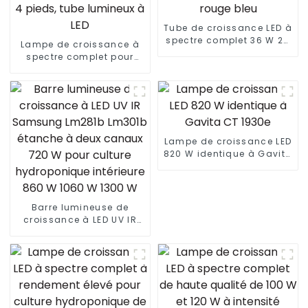
Tube de croissance LED à
spectre complet 36 W 28
Lampe de croissance à
W 18 W 9 W T5 T8 IP65
spectre complet pour
étanche 8 pieds 4 pieds
plantes, 0,3 m, 9 W, 8 W, 6
rouge bleu
W, IP66, T8, T5, 18 W, 24 W,
4 pieds, tube lumineux à
LED
Lampe de croissance LED
820 W identique à Gavita
CT 1930e
Barre lumineuse de
croissance à LED UV IR
Samsung Lm281b Lm301b
étanche à deux canaux
720 W pour culture
hydroponique intérieure
860 W 1060 W 1300 W