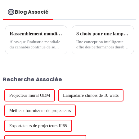
Électrique Pour
Autoroute
Blog Associé
Rassemblement mondial des passionnés de cannabis : aperçu du prochain Asia International Cannabis Expo and Forum à Bangkok, en Thaïlande
8 choix pour une lampe de culture LED économique
Alors que l'industrie mondiale
Une conception intelligente
du cannabis continue de se
offre des performances durables
développer, de plus en plus
- Partie 1 Pour faire pousser des
d'événements et d'expositions
cultures avec succès et de
apparaissent dans le monde
manière rentable avec des
entier pour présenter les
lampes de culture à LED, votre
dernières innovations et
système LED doit être conçu
Recherche Associée
produits dans le domaine du
pour fonctionner de manière
cannabis.
fiable dans des conditions
difficiles.
Projecteur mural ODM
Lampadaire chinois de 10 watts
Meilleur fournisseur de projecteurs
Exportateurs de projecteurs IP65