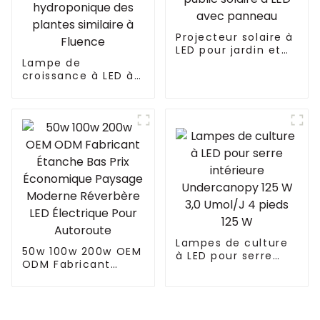
Projecteur solaire à
LED pour jardin et
Lampe de
extérieur,
croissance à LED à
fourniture d'usine,
spectre complet à
éclairage public
intensité variable
solaire à LED avec
600 W RED VYPR UV
panneau
IR pour la
croissance
hydroponique des
plantes similaire à
Fluence
Lampes de culture
50w 100w 200w OEM
à LED pour serre
ODM Fabricant
intérieure
Étanche Bas Prix
Undercanopy 125 W
Économique
3,0 Umol/J 4 pieds
Paysage Moderne
125 W
Réverbère LED