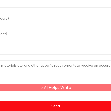
AI Helps Write
Send