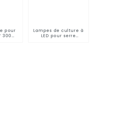
re pour
Lampes de culture à
W 300W
LED pour serre
Sport
intérieure
r IP65
Undercanopy 125 W
ht Solar
3,0 Umol/J 4 pieds
ght
125 W