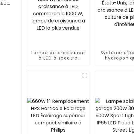
LED
égré
ctre
Lampe de croissance
Système d'éc
à LED à spectre
hydroponiq
complet UV + IR la
jardin d'inté
plus récente de 1500
1000 W aux 
W, lampe de
Unis, lam
croissance à LED
croissance
commerciale 1000
pour la cult
W, lampe de
plantes d'in
croissance à LED la
plus vendue