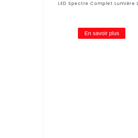
LED Spectre Complet Lumière 
Lampe De Croissance Tube Int
Lampe De Croissance LED À Spe
Complet
En savoir plus