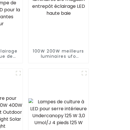
lairage
100W 200W meilleurs
ue de
luminaires ufo
rieur de
magasin entrepôt
États-
éclairage LED haute
pe de
baie
 à LED
ure de
térieur