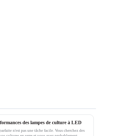
erformances des lampes de culture à LED
arfaite n'est pas une tâche facile. Vous cherchez des
vos cultures en serre et vous avez probablement