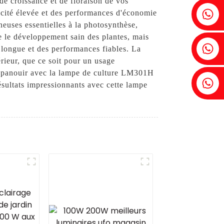
de croissance et de floraison de vos
Fenia : +86 18607525299
cité élevée et des performances d'économie
euses essentielles à la photosynthèse,
e le développement sain des plantes, mais
Lierre : +86 18607522355
s longue et des performances fiables. La
érieur, que ce soit pour un usage
s'épanouir avec la lampe de culture LM301H
Tobin : +86 18818667168
ésultats impressionnants avec cette lampe