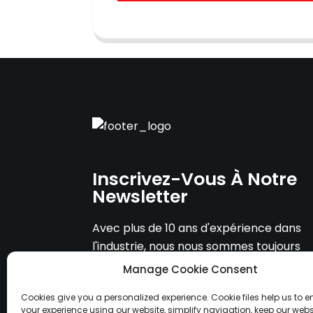
Inscrivez-Vous À Notre
Newsletter
Avec plus de 10 ans d'expérience dans
l'industrie, nous nous sommes toujours
engagés à fournir des produits de haute
Manage Cookie Consent
qualité et des services OEM et ODM.
Cookies give you a personalized experience. Cookie files help us to 
your experience using our website, simplify navigation, keep our webs