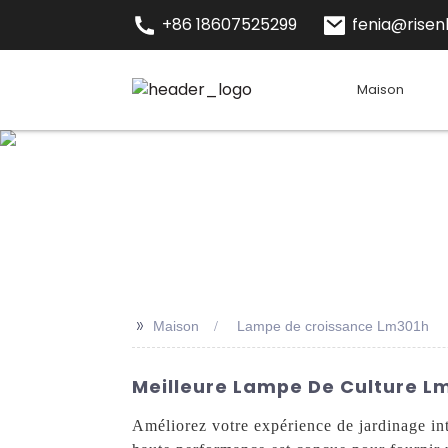
+86 18607525299
fenia@risenl
Maison
>>
Maison
Lampe de croissance Lm301h
Meilleure Lampe De Culture Lm
Améliorez votre expérience de jardinage in