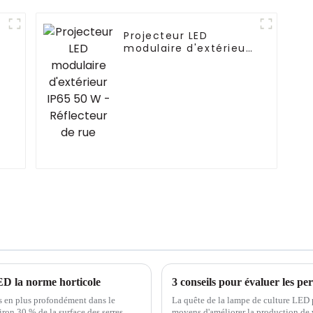
Projecteur LED
modulaire d'extérieur
IP65 50 W -
Réflecteur de rue
ED la norme horticole
3 conseils pour évaluer les p
us en plus profondément dans le
La quête de la lampe de culture LED p
ron 30 % de la surface des serres
moyens d'améliorer la production de 