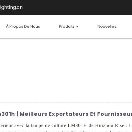
ighting.cn
À Propos De Nous
Produits
Nouvelles
301h | Meilleurs Exportateurs Et Fournisseu
térieur avec la lampe de culture LM301H de Huizhou Risen Li