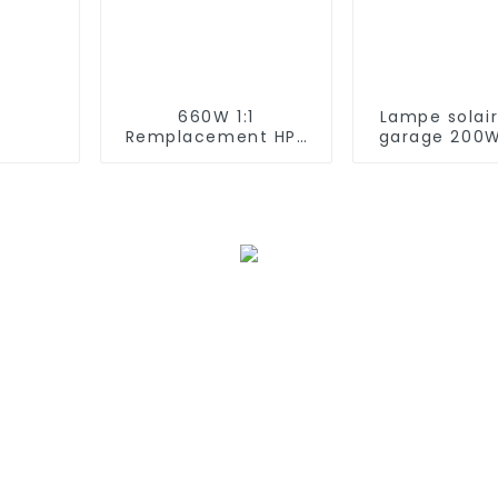
660W 1:1
Lampe solai
Remplacement HPS
garage 200
Horticole Éclairage
400W 500W 
LED Éclairage
Light Outdoo
supérieur compact
LED Flood Lig
similaire à Philips
Street Li