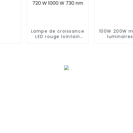
Lampe de croissance
100W 200W me
LED rouge lointain
luminaire
880 W personnalisée
magasin en
pour plantes
éclairage LE
horticole 720 W
baie
Gavita Pro 1700E à
spectre complet 640
W 720 W 1000 W 730
nm