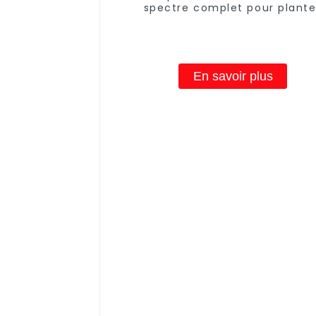
spectre complet pour plante
d'intérieur, 0,9 m, 28 W, 24 W, 
pour clones de semis, plante
médicinales hydroponiques
En savoir plus