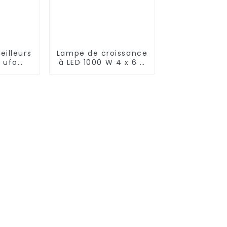
illeurs
Lampe de croissance
s ufo
à LED 1000 W 4 x 6 4
trepôt
x 8 pieds Lumière
D haute
bleue améliorée