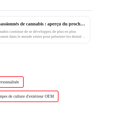
Rassemblement mondial des passionnés de cannabis : aperçu du prochain Asia International Cannabis Expo and Forum à Bangkok, en Thaïlande
nabis continue de se développer, de plus en plus
ssent dans le monde entier pour présenter les dernières
ine du cannabis.
ersonnalisée
pes de culture d'extérieur OEM