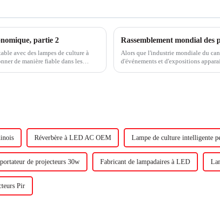
nomique, partie 2
ntable avec des lampes de culture à
Alors que l'industrie mondiale du can
nner de manière fiable dans les
d'événements et d'expositions apparai
ans la partie 2 d'un ...
innovations et produits dans le doma
inois
Réverbère à LED AC OEM
Lampe de culture intelligente p
portateur de projecteurs 30w
Fabricant de lampadaires à LED
Lam
teurs Pir