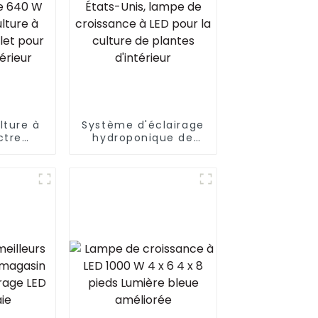
lture à
Système d'éclairage
ctre
hydroponique de
tensité
jardin d'intérieur de
r serre
1000 W aux États-
640 W
Unis, lampe de
lture à
croissance à LED
mplet
pour la culture de
ntes
plantes d'intérieur
eur