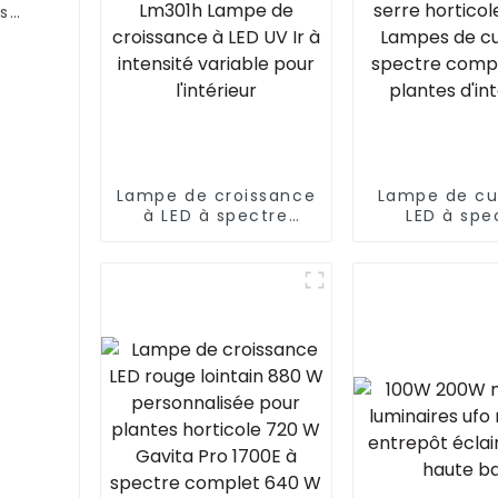
s
20 W,
s
Lampe de croissance
Lampe de cu
à LED à spectre
LED à spe
complet 1060 W 1000
complet à in
W Lm301b Lm301h
variable pou
Lampe de croissance
horticole 
à LED UV Ir à
Lampes de cu
intensité variable
spectre co
pour l'intérieur
pour pla
d'intéri