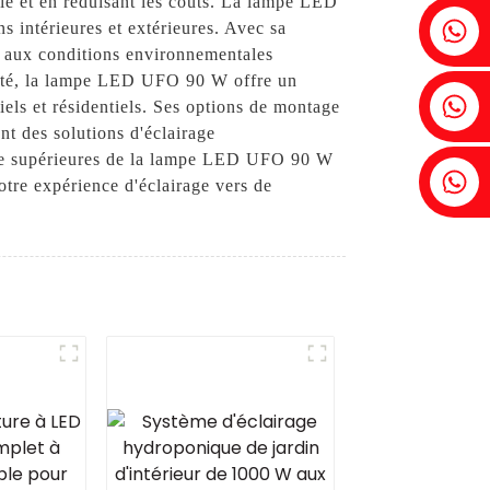
gie et en réduisant les coûts. La lampe LED
Fenia : +86 18607525299
 intérieures et extérieures. Avec sa
er aux conditions environnementales
alité, la lampe LED UFO 90 W offre un
Lierre : +86 18607522355
els et résidentiels. Ses options de montage
nt des solutions d'éclairage
rage supérieures de la lampe LED UFO 90 W
Tobin : +86 18818667168
tre expérience d'éclairage vers de