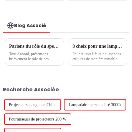
extérieur
extérieur et
sécurité Projecteur
LED intelligent
solaire portable
Blog Associé
Parlons du rôle du spectre lumineux des plantes à LED : UVA, lumière bleu-blanc, lumière rouge-blanche et lumière rouge lointaine
8 choix pour une lampe de culture LED économique, partie 2
Tout d'abord, présentons
Pour réussir à faire pousser des
brièvement le rôle de ces
cultures de manière rentable
spectres :Lumière bleu-blanc :
avec des lampes de culture à
favorise la germination des
LED, votre système à LED doit
plantes, la croissance des
être conçu pour fonctionner de
racines et des feuilles,
manière fiable dans les
augmente le taux de croissance
conditions difficiles de votre
Recherche Associée
des plantes, convient aux semis
environnement de serre. Dans
de plantesLumière rouge-blanc
la partie 2 d'un ...
:...
Projecteurs d'angle en Chine
Lampadaire personnalisé 3000k
Fournisseurs de projecteurs 200 W