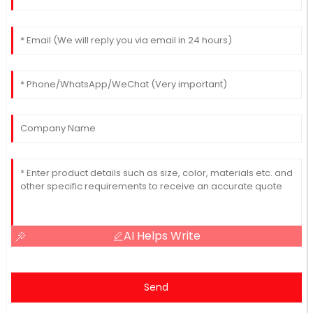
AI Helps Write
Send