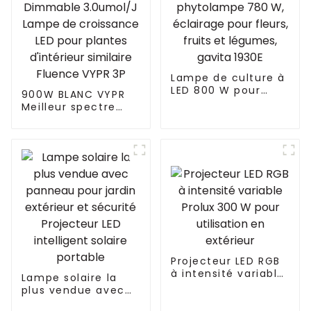
Lampe de culture à
LED 800 W pour
900W BLANC VYPR
plantes d'intérieur
Meilleur spectre
à spectre complet,
complet UV IR 300W
phytolampe 780 W,
600W 860W Lampe
éclairage pour
de croissance LED
fleurs, fruits et
Dimmable
légumes, gavita
3.0umol/J Lampe
1930E
de croissance LED
pour plantes
d'intérieur similaire
Fluence VYPR 3P
Projecteur LED RGB
à intensité variable
Lampe solaire la
Prolux 300 W pour
plus vendue avec
utilisation en
panneau pour jardin