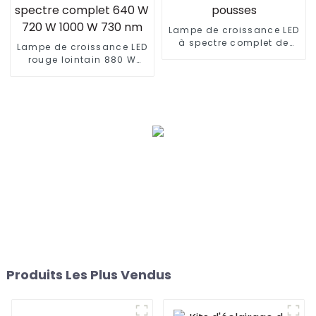
Lampe de croissance LED
à spectre complet de
Lampe de croissance LED
haute qualité de 100 W et
rouge lointain 880 W
120 W à intensité variable
personnalisée pour
pour micro-pousses
plantes horticole 720 W
Gavita Pro 1700E à
spectre complet 640 W
720 W 1000 W 730 nm
Produits Les Plus Vendus