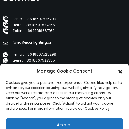
Fenia : +86 18607525299
Lierre : +86 18607522355
Tobin : +86 18818667168
fenia@risenlighting.cn
Fenia : +86 18607525299
Lierre : +86 18607522355
Tobin : +86 18818667168
Manage Cookie Consent
E 1202, Duzhe Wenhuayuan, Huicheng, Huizhou 516001
Cookies give you a personalized experience. Cookie files help us to
enhance your experience using our website, simplify navigation,
keep our website safe, and assist in our marketing efforts. By
PRODUITS
clicking "Accept", you agree to the storing of cookies on your
device for these purposes. Click "Adjust" to adjust your cookie
preferences. For more information, review our Cookies Policy.
À propos de nous
Produits
Accept
Nouvelles