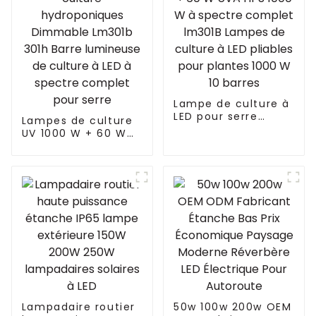
Lampe de culture à
LED pour serre
Lampes de culture
hydroponique 880
UV 1000 W + 60 W
W + 60 W UVA HPS
1000 W 1000 W 800
1000 W à spectre
W 720 W Systèmes
complet lm301B
de culture
Lampes de culture
hydroponiques
à LED pliables pour
Dimmable Lm301b
plantes 1000 W 10
301h Barre
barres
lumineuse de
culture à LED à
spectre complet
pour serre
Lampadaire routier
50w 100w 200w OEM