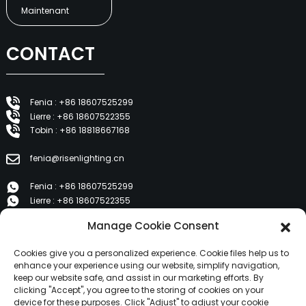
Maintenant
CONTACT
Fenia : +86 18607525299
Lierre : +86 18607522355
Tobin : +86 18818667168
fenia@risenlighting.cn
Fenia : +86 18607525299
Lierre : +86 18607522355
Tobin : +86 18818667168
Manage Cookie Consent
E 1202, Duzhe Wenhuayuan, Huicheng, Huizhou 516001
Cookies give you a personalized experience. Cookie files help us to
enhance your experience using our website, simplify navigation,
keep our website safe, and assist in our marketing efforts. By
PRODUITS
clicking "Accept", you agree to the storing of cookies on your
device for these purposes. Click "Adjust" to adjust your cookie