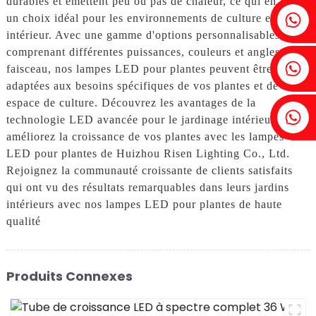
durables et émettent peu ou pas de chaleur, ce qui en fait
Fenia : +86 18607525299
un choix idéal pour les environnements de culture en
intérieur. Avec une gamme d'options personnalisables
comprenant différentes puissances, couleurs et angles de
Lierre : +86 18607522355
faisceau, nos lampes LED pour plantes peuvent être
adaptées aux besoins spécifiques de vos plantes et de votre
espace de culture. Découvrez les avantages de la
Tobin : +86 18818667168
technologie LED avancée pour le jardinage intérieur et
améliorez la croissance de vos plantes avec les lampes
LED pour plantes de Huizhou Risen Lighting Co., Ltd.
Rejoignez la communauté croissante de clients satisfaits
qui ont vu des résultats remarquables dans leurs jardins
intérieurs avec nos lampes LED pour plantes de haute
qualité
Produits Connexes