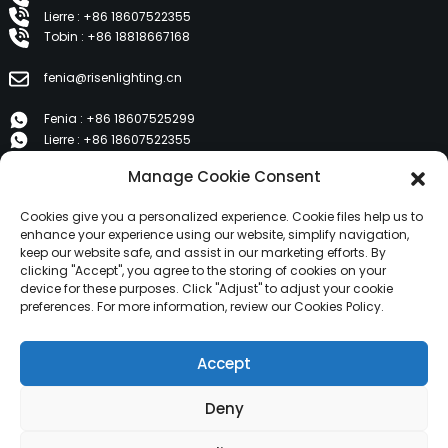
Lierre : +86 18607522355
Tobin : +86 18818667168
fenia@risenlighting.cn
Fenia : +86 18607525299
Lierre : +86 18607522355
Tobin : +86 18818667168
Manage Cookie Consent
E 1202, Duzhe Wenhuayuan, Huicheng, Huizhou 516001
Cookies give you a personalized experience. Cookie files help us to
enhance your experience using our website, simplify navigation,
keep our website safe, and assist in our marketing efforts. By
PRODUITS
clicking "Accept", you agree to the storing of cookies on your
device for these purposes. Click "Adjust" to adjust your cookie
preferences. For more information, review our Cookies Policy.
À propos de nous
Produits
Accept
Nouvelles
Contactez-nous
Deny
Copyright © 2024 HuiZhou Risen Lighting Tous droits