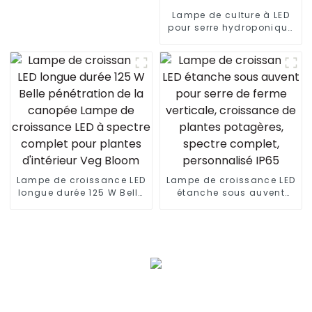
Lampe de culture à LED
pour serre hydroponique
880 W + 60 W UVA HPS
1000 W à spectre complet
lm301B Lampes de
culture à LED pliables
pour plantes 1000 W 10
barres
Lampe de croissance LED
Lampe de croissance LED
longue durée 125 W Belle
étanche sous auvent
pénétration de la
pour serre de ferme
canopée Lampe de
verticale, croissance de
croissance LED à spectre
plantes potagères,
complet pour plantes
spectre complet,
d'intérieur Veg Bloom
personnalisé IP65