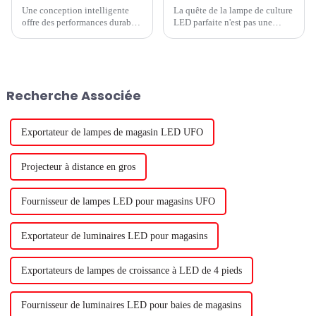
Une conception intelligente
La quête de la lampe de culture
offre des performances durables
LED parfaite n'est pas une
- Partie 1 Pour faire pousser des
tâche facile. Vous cherchez des
cultures avec succès et de
moyens d'améliorer la
manière rentable avec des
production de vos cultures en
lampes de culture à LED, votre
serre et vous avez
système LED doit être conçu
probablement rencontré des...
Recherche Associée
pour fonctionner de manière
fiable dans des conditions
difficiles.
Exportateur de lampes de magasin LED UFO
Projecteur à distance en gros
Fournisseur de lampes LED pour magasins UFO
Exportateur de luminaires LED pour magasins
Exportateurs de lampes de croissance à LED de 4 pieds
Fournisseur de luminaires LED pour baies de magasins