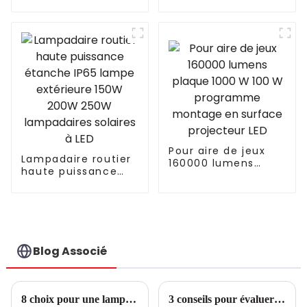
spectre complet
éclairage public
pour agriculture
solaire à LED avec
verticale, systèmes
panneau
de culture
hydroponique
aquaponique,
lampe de
croissance à LED
Pour aire de jeux
Lampadaire routier
160000 lumens
haute puissance
plaque 1000 W 100
étanche IP65 lampe
W programme
extérieure 150W
montage en
200W 250W
surface projecteur
lampadaires
LED
solaires à LED
Blog Associé
8 choix pour une lampe de culture LED économique
3 conseils pour évaluer les performances des lampes de culture à LED