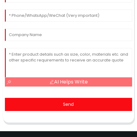
AI Helps Write
Send