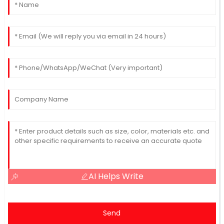
AI Helps Write
Send