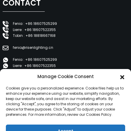
CONTACT
Fenia : +86 18607525299
Lierre : +86 18607522355
Tobin : +86 18818667168
fenia@risenlighting.cn
Fenia : +86 18607525299
Lierre : +86 18607522355
Tobin : +86 18818667168
Manage Cookie Consent
E 1202, Duzhe Wenhuayuan, Huicheng, Huizhou 516001
Cookies give you a personalized experience. Cookie files help us to
enhance your experience using our website, simplify navigation,
keep our website safe, and assist in our marketing efforts. By
PRODUITS
clicking "Accept", you agree to the storing of cookies on your
device for these purposes. Click "Adjust" to adjust your cookie
preferences. For more information, review our Cookies Policy.
À propos de nous
Produits
Nouvelles