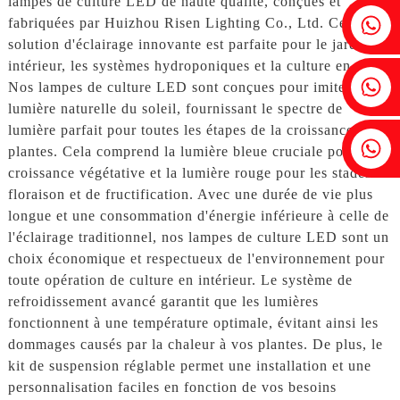
lampes de culture LED de haute qualité, conçues et
Fenia : +86 18607525299
fabriquées par Huizhou Risen Lighting Co., Ltd. Cette
solution d'éclairage innovante est parfaite pour le jardinage
intérieur, les systèmes hydroponiques et la culture en serre.
Lierre : +86 18607522355
Nos lampes de culture LED sont conçues pour imiter la
lumière naturelle du soleil, fournissant le spectre de
lumière parfait pour toutes les étapes de la croissance des
Tobin : +86 18818667168
plantes. Cela comprend la lumière bleue cruciale pour la
croissance végétative et la lumière rouge pour les stades de
floraison et de fructification. Avec une durée de vie plus
longue et une consommation d'énergie inférieure à celle de
l'éclairage traditionnel, nos lampes de culture LED sont un
choix économique et respectueux de l'environnement pour
toute opération de culture en intérieur. Le système de
refroidissement avancé garantit que les lumières
fonctionnent à une température optimale, évitant ainsi les
dommages causés par la chaleur à vos plantes. De plus, le
kit de suspension réglable permet une installation et une
personnalisation faciles en fonction de vos besoins