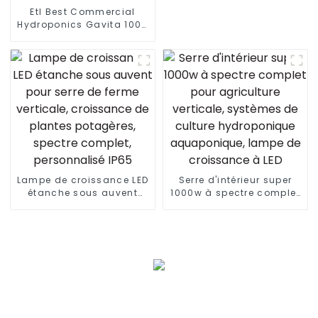
Etl Best Commercial
Hydroponics Gavita 1000
Watt Dimmable Hps
1000W Kits de lampes de
croissance pour plantes
1000 pour plantes
d'intérieur Veg avec
ballast électronique
Lampe de croissance LED
Serre d'intérieur super
étanche sous auvent
1000w à spectre complet
pour serre de ferme
pour agriculture
verticale, croissance de
verticale, systèmes de
plantes potagères,
culture hydroponique
spectre complet,
aquaponique, lampe de
personnalisé IP65
croissance à LED