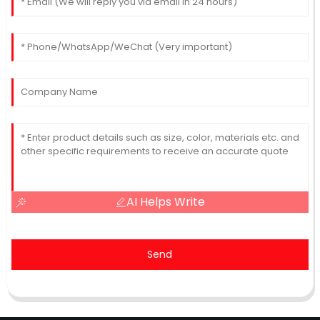
AI Helps Write
Send