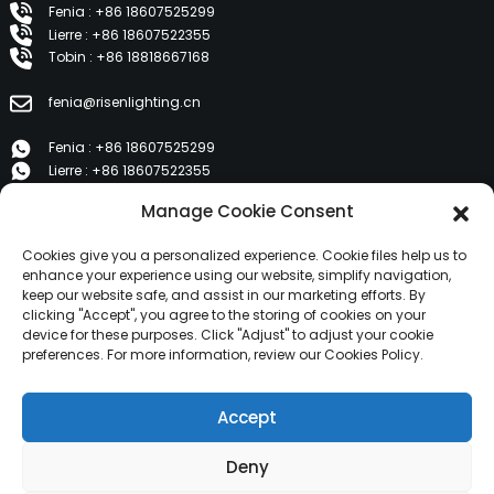
Fenia : +86 18607525299
Lierre : +86 18607522355
Tobin : +86 18818667168
fenia@risenlighting.cn
Fenia : +86 18607525299
Lierre : +86 18607522355
Tobin : +86 18818667168
Manage Cookie Consent
E 1202, Duzhe Wenhuayuan, Huicheng, Huizhou 516001
Cookies give you a personalized experience. Cookie files help us to
enhance your experience using our website, simplify navigation,
keep our website safe, and assist in our marketing efforts. By
PRODUITS
clicking "Accept", you agree to the storing of cookies on your
device for these purposes. Click "Adjust" to adjust your cookie
preferences. For more information, review our Cookies Policy.
À propos de nous
Produits
Accept
Nouvelles
Contactez-nous
Deny