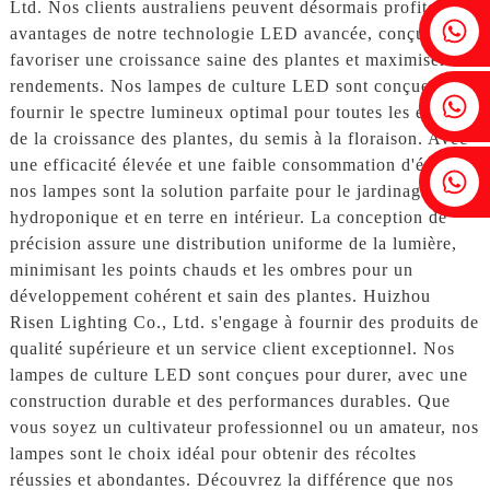
Ltd. Nos clients australiens peuvent désormais profiter des
Fenia : +86 18607525299
avantages de notre technologie LED avancée, conçue pour
favoriser une croissance saine des plantes et maximiser les
rendements. Nos lampes de culture LED sont conçues pour
Lierre : +86 18607522355
fournir le spectre lumineux optimal pour toutes les étapes
de la croissance des plantes, du semis à la floraison. Avec
une efficacité élevée et une faible consommation d'énergie,
Tobin : +86 18818667168
nos lampes sont la solution parfaite pour le jardinage
hydroponique et en terre en intérieur. La conception de
précision assure une distribution uniforme de la lumière,
minimisant les points chauds et les ombres pour un
développement cohérent et sain des plantes. Huizhou
Risen Lighting Co., Ltd. s'engage à fournir des produits de
qualité supérieure et un service client exceptionnel. Nos
lampes de culture LED sont conçues pour durer, avec une
construction durable et des performances durables. Que
vous soyez un cultivateur professionnel ou un amateur, nos
lampes sont le choix idéal pour obtenir des récoltes
réussies et abondantes. Découvrez la différence que nos