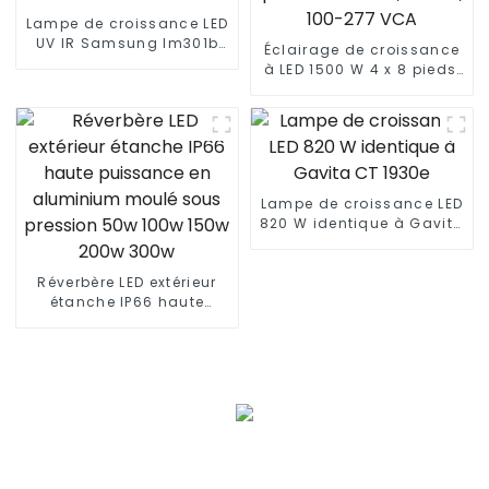
Lampe de croissance LED
UV IR Samsung lm301b
Éclairage de croissance
860w 720w LM301H 8
à LED 1500 W 4 x 8 pieds,
barres à intensité
spectre complet, 15
variable 600w 640w
barres, lumière blanche à
1000w pour plantes
spectre complet +
médicinales d'intérieur
lumière rouge pour
plantes 660 nm, 600 W,
100-277 VCA
Lampe de croissance LED
820 W identique à Gavita
CT 1930e
Réverbère LED extérieur
étanche IP66 haute
puissance en aluminium
moulé sous pression 50w
100w 150w 200w 300w