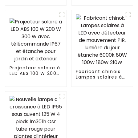
étanche sous
voies avec
auvent pour serre
variateur de
de ferme verticale,
température et
croissance de
protection contre
plantes potagères,
l'humidité 0-10 V,
spectre complet,
haute puissance,
personnalisé IP65
minuterie, blanc et
noir
Projecteur solaire à
Fabricant chinois
LED ABS 100 W 200
Lampes solaires à
W 300 W avec
LED avec détecteur
télécommande IP67
de mouvement PIR,
et étanche pour
lumière du jour
jardin et extérieur
étanche 6000k 80W
100W 180W 210W