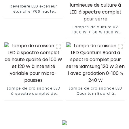
Réverbère LED extérieur
étanche IP66 haute
puissance en aluminium
moulé sous pression 50w
100w 150w 200w 300w
Lampes de culture UV
1000 W + 60 W 1000 W
1000 W 800 W 720 W
Systèmes de culture
hydroponiques
Dimmable Lm301b 301h
Barre lumineuse de
culture à LED à spectre
complet pour serre
Lampe de croissance LED
Lampe de croissance LED
à spectre complet de
Quantum Board à
haute qualité de 100 W et
spectre complet pour
120 W à intensité variable
serre Samsung 120 W 3
pour micro-pousses
en 1 avec gradation 0-
100 % 240 W