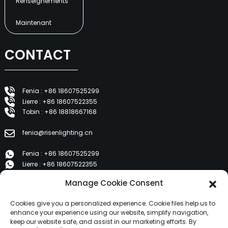
Renseignements
Maintenant
CONTACT
Fenia : +86 18607525299
Lierre : +86 18607522355
Tobin : +86 18818667168
fenia@risenlighting.cn
Fenia : +86 18607525299
Lierre : +86 18607522355
Tobin : +86 18818667168
Manage Cookie Consent
E 1202, Duzhe Wenhuayuan, Huicheng, Huizhou 516001
Cookies give you a personalized experience. Cookie files help us to
enhance your experience using our website, simplify navigation,
keep our website safe, and assist in our marketing efforts. By
PRODUITS