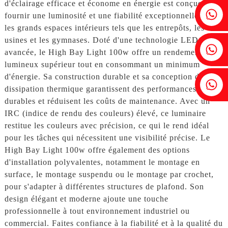
d'éclairage efficace et économe en énergie est conçue pour
Fenia : +86 18607525299
fournir une luminosité et une fiabilité exceptionnelles pour
les grands espaces intérieurs tels que les entrepôts, les
usines et les gymnases. Doté d'une technologie LED
Lierre : +86 18607522355
avancée, le High Bay Light 100w offre un rendement
lumineux supérieur tout en consommant un minimum
d'énergie. Sa construction durable et sa conception de
Tobin : +86 18818667168
dissipation thermique garantissent des performances
durables et réduisent les coûts de maintenance. Avec un
IRC (indice de rendu des couleurs) élevé, ce luminaire
restitue les couleurs avec précision, ce qui le rend idéal
pour les tâches qui nécessitent une visibilité précise. Le
High Bay Light 100w offre également des options
d'installation polyvalentes, notamment le montage en
surface, le montage suspendu ou le montage par crochet,
pour s'adapter à différentes structures de plafond. Son
design élégant et moderne ajoute une touche
professionnelle à tout environnement industriel ou
commercial. Faites confiance à la fiabilité et à la qualité du