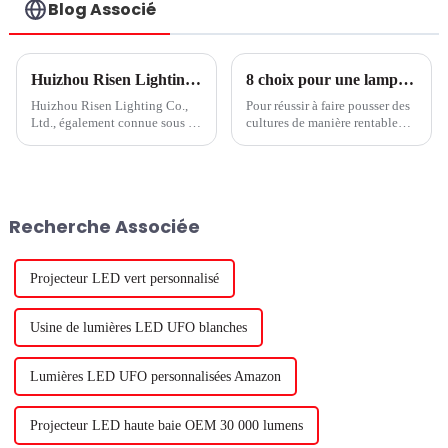
Blog Associé
Huizhou Risen Lighting : un fabricant leader de produits d'éclairage de culture et d'éclairage extérieur
8 choix pour une lampe de culture LED économique, partie 2
Huizhou Risen Lighting Co.,
Pour réussir à faire pousser des
Ltd., également connue sous le
cultures de manière rentable
nom de RISENGREEN, est une
avec des lampes de culture à
société internationale de
LED, votre système à LED doit
premier plan créée en 2012,
être conçu pour fonctionner de
spécialisée dans la production,
manière fiable dans les
la vente et la R&D de produits
conditions difficiles de votre
Recherche Associée
d'éclairage de croissance des
environnement de serre. Dans
plantes...
la partie 2 d'un ...
Projecteur LED vert personnalisé
Usine de lumières LED UFO blanches
Lumières LED UFO personnalisées Amazon
Projecteur LED haute baie OEM 30 000 lumens