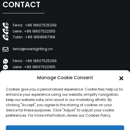
CONTACT
Fenia : +86 18607525299
Lierre : +86 18607522355
Tobin : +86 18818667168
fenia@risenlighting.cn
Fenia : +86 18607525299
Lierre : +86 18607522355
Tobin : +86 18818667168
Manage Cookie Consent
E 1202, Duzhe Wenhuayuan, Huicheng, Huizhou 516001
Cookies give you a personalized experience. Cookie files help us to
enhance your experience using our website, simplify navigation,
keep our website safe, and assist in our marketing efforts. By
PRODUITS
clicking "Accept", you agree to the storing of cookies on your
device for these purposes. Click "Adjust" to adjust your cookie
preferences. For more information, review our Cookies Policy.
À propos de nous
Produits