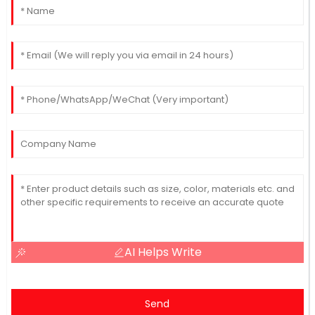
AI Helps Write
Send