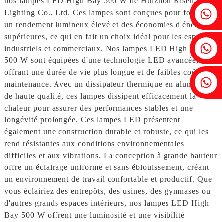
nos lampes LED High Bay 500 W de Huizhou Risen
Fenia : +86 18607525299
Lighting Co., Ltd. Ces lampes sont conçues pour fournir
un rendement lumineux élevé et des économies d'énergie
supérieures, ce qui en fait un choix idéal pour les espaces
Lierre : +86 18607522355
industriels et commerciaux. Nos lampes LED High Bay
500 W sont équipées d'une technologie LED avancée,
offrant une durée de vie plus longue et de faibles coûts de
Tobin : +86 18818667168
maintenance. Avec un dissipateur thermique en aluminium
de haute qualité, ces lampes dissipent efficacement la
chaleur pour assurer des performances stables et une
longévité prolongée. Ces lampes LED présentent
également une construction durable et robuste, ce qui les
rend résistantes aux conditions environnementales
difficiles et aux vibrations. La conception à grande hauteur
offre un éclairage uniforme et sans éblouissement, créant
un environnement de travail confortable et productif. Que
vous éclairiez des entrepôts, des usines, des gymnases ou
d'autres grands espaces intérieurs, nos lampes LED High
Bay 500 W offrent une luminosité et une visibilité