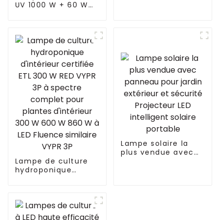
120 W 240 W 480 W
UV 1000 W + 60 W
pour serre
1000 W 1000 W 800
intérieure
W 720 W Systèmes
de culture
hydroponiques
Dimmable Lm301b
301h Barre
lumineuse de
culture à LED à
spectre complet
pour serre
Lampe solaire la
plus vendue avec
Lampe de culture
panneau pour jardin
hydroponique
extérieur et
d'intérieur certifiée
sécurité Projecteur
ETL 300 W RED VYPR
LED intelligent
3P à spectre
solaire portable
complet pour
plantes d'intérieur