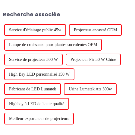
forme pour les professionnels,
manière fiable dans les
les passionnés et les
conditions difficiles de votre
Recherche Associée
entrepreneurs de l'industrie...
environnement de serre. Dans
la partie 2 d'un ...
Service d'éclairage public 45w
Projecteur encastré ODM
Lampe de croissance pour plantes succulentes OEM
Service de projecteur 300 W
Projecteur Pir 30 W Chine
High Bay LED personnalisé 150 W
Fabricant de LED Lumatek
Usine Lumatek Ats 300w
Highbay à LED de haute qualité
Meilleur exportateur de projecteurs