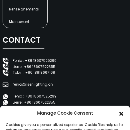
Renseignements
Maintenant
CONTACT
Fenia : +86 18607525299
Lierre : +86 18607522355
Tobin : +86 18818667168
fenia@risenlighting.cn
Fenia : +86 18607525299
Lierre : +86 18607522355
Tobin : +86 18818667168
Manage Cookie Consent
E 1202, Duzhe Wenhuayuan, Huicheng, Huizhou 516001
Cookies give you a personalized experience. Cookie files help us to
enhance your experience using our website, simplify navigation,