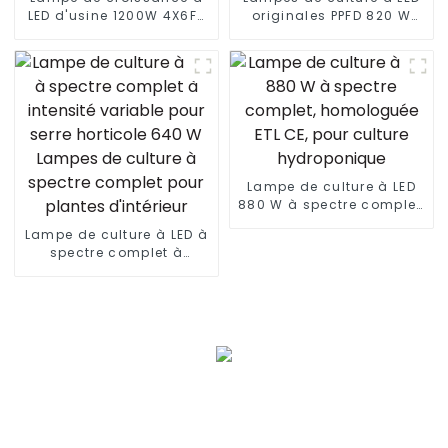
LED d'usine 1200W 4X6FT
originales PPFD 820 W
avec lm301B/301H
800 W lm301h evo 4 * 4 5
meilleure lampe de
* 5 pieds tente 8 + 2
croissance à LED barre
barres lm281b lm301h
de lumière de croissance
lampe de culture
à LED personnalisée
intérieure personnalisée
Lampe de culture à LED
880 W à spectre complet,
homologuée ETL CE, pour
Lampe de culture à LED à
culture hydroponique
spectre complet à
intensité variable pour
serre horticole 640 W
Lampes de culture à
spectre complet pour
plantes d'intérieur