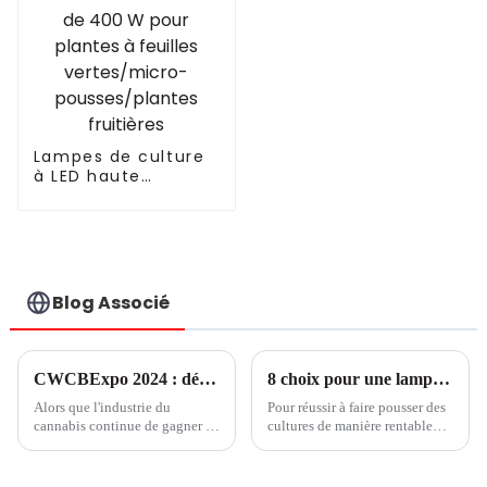
300 W 600 W 860 W
à LED Fluence
similaire VYPR 3P
Lampes de culture
à LED haute
efficacité de 400 W
pour plantes à
feuilles
vertes/micro-
pousses/plantes
fruitières
Blog Associé
CWCBExpo 2024 : découvrez l'industrie du cannabis en plein essor au plus grand salon de New York
8 choix pour une lampe de culture LED économique, partie 2
Alors que l'industrie du
Pour réussir à faire pousser des
cannabis continue de gagner en
cultures de manière rentable
popularité et en légitimité aux
avec des lampes de culture à
États-Unis, CWCBExpo est
LED, votre système à LED doit
devenue la principale plate-
être conçu pour fonctionner de