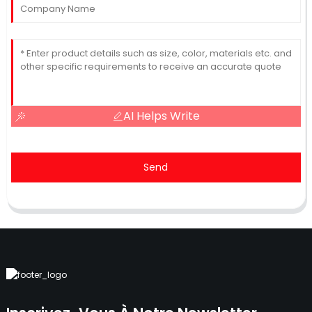
AI Helps Write
Send