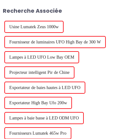
les passionnés et les
probablement rencontré des...
Recherche Associée
entrepreneurs de l'industrie...
Usine Lumatek Zeus 1000w
Fournisseur de luminaires UFO High Bay de 300 W
Lampes à LED UFO Low Bay OEM
Projecteur intelligent Pir de Chine
Exportateur de baies hautes à LED UFO
Exportateur High Bay Ufo 200w
Lampes à baie basse à LED ODM UFO
Fournisseurs Lumatek 465w Pro