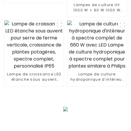
1500 W 465 W 500 W 960
Lampes de culture UV
W 600 W blanc froid
1000 W + 60 W 1000 W
barre de maison 150 x
1000 W 800 W 720 W
150 LED lampe de
Systèmes de culture
croissance
hydroponiques
Dimmable Lm301b 301h
Barre lumineuse de
culture à LED à spectre
complet pour serre
Lampe de croissance LED
Lampe de culture
étanche sous auvent
hydroponique d'intérieur
pour serre de ferme
à spectre complet de 660
verticale, croissance de
W avec LED Lampe de
plantes potagères,
culture hydroponique à
spectre complet,
spectre complet pour
personnalisé IP65
plantes similaire à
Philips