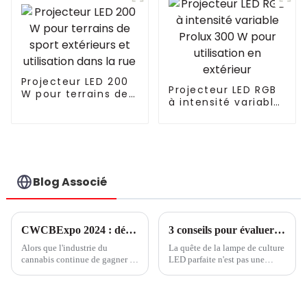
LED intelligent
solaire portable
Projecteur LED 200
Projecteur LED RGB
W pour terrains de
à intensité variable
sport extérieurs et
Prolux 300 W pour
utilisation dans la
utilisation en
rue
extérieur
Blog Associé
CWCBExpo 2024 : découvrez l'industrie du cannabis en plein essor au plus grand salon de New York
3 conseils pour évaluer les performances des lampes de culture à LED
Alors que l'industrie du
La quête de la lampe de culture
cannabis continue de gagner en
LED parfaite n'est pas une
popularité et en légitimité aux
tâche facile. Vous cherchez des
États-Unis, CWCBExpo est
moyens d'améliorer la
devenue la principale plate-
production de vos cultures en
forme pour les professionnels,
serre et vous avez