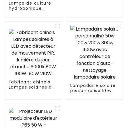
Lampe de culture
W 300 W avec
hydroponique
télécommande IP67
d'intérieur à
et étanche pour
spectre complet de
jardin et extérieur
660 W avec LED
Lampe de culture
hydroponique à
spectre complet
pour plantes
similaire à Philips
Fabricant chinois
Lampadaire solaire
Lampes solaires à
personnalisé 50w
LED avec détecteur
100w 200w 300w
de mouvement PIR,
400w avec
lumière du jour
contrôleur de
étanche 6000k 80W
fonction d'auto-
100W 180W 210W
nettoyage
lampadaire solaire