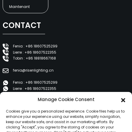
Maintenant
CONTACT
Fenia : +86 18607525299
Lierre : +86 18607522355
Tobin : +86 18818667168
fenia@risenlighting.cn
Fenia : +86 18607525299
Lierre : +86 18607522355
Tobin : +86 18818667168
Manage Cookie Consent
E 1202, Duzhe Wenhuayuan, Huicheng, Huizhou 516001
Cookies give you a personalized experience. Cookie files help us to
enhance your experience using our website, simplify navigation,
keep our website safe, and assist in our marketing efforts. By
PRODUITS
clicking "Accept", you agree to the storing of cookies on your