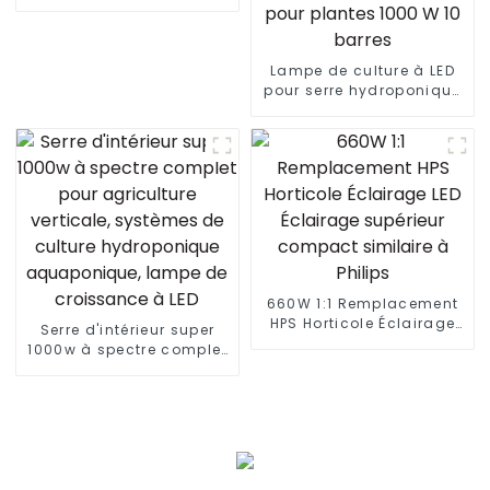
pieds Lumière bleue
améliorée
Lampe de culture à LED
pour serre hydroponique
880 W + 60 W UVA HPS
1000 W à spectre complet
lm301B Lampes de
culture à LED pliables
pour plantes 1000 W 10
barres
660W 1:1 Remplacement
HPS Horticole Éclairage
Serre d'intérieur super
LED Éclairage supérieur
1000w à spectre complet
compact similaire à
pour agriculture
Philips
verticale, systèmes de
culture hydroponique
aquaponique, lampe de
croissance à LED