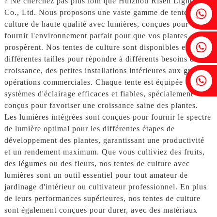
? Ne cherchez pas plus loin que Huizhou Risen Lighting
Fenia : +86 18607525299
Co., Ltd. Nous proposons une vaste gamme de tentes de
culture de haute qualité avec lumières, conçues pour
fournir l'environnement parfait pour que vos plantes
Lierre : +86 18607522355
prospèrent. Nos tentes de culture sont disponibles en
différentes tailles pour répondre à différents besoins de
croissance, des petites installations intérieures aux grandes
Tobin : +86 18818667168
opérations commerciales. Chaque tente est équipée de
systèmes d'éclairage efficaces et fiables, spécialement
conçus pour favoriser une croissance saine des plantes.
Les lumières intégrées sont conçues pour fournir le spectre
de lumière optimal pour les différentes étapes de
développement des plantes, garantissant une productivité
et un rendement maximum. Que vous cultiviez des fruits,
des légumes ou des fleurs, nos tentes de culture avec
lumières sont un outil essentiel pour tout amateur de
jardinage d'intérieur ou cultivateur professionnel. En plus
de leurs performances supérieures, nos tentes de culture
sont également conçues pour durer, avec des matériaux