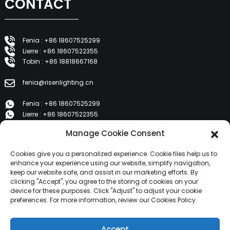
CONTACT
Fenia : +86 18607525299
Lierre : +86 18607522355
Tobin : +86 18818667168
fenia@risenlighting.cn
Fenia : +86 18607525299
Lierre : +86 18607522355
Tobin : +86 18818667168
Manage Cookie Consent
E 1202, Duzhe Wenhuayuan, Huicheng, Huizhou 516001
Cookies give you a personalized experience. Cookie files help us to
enhance your experience using our website, simplify navigation,
keep our website safe, and assist in our marketing efforts. By
PRODUITS
clicking "Accept", you agree to the storing of cookies on your
device for these purposes. Click "Adjust" to adjust your cookie
preferences. For more information, review our Cookies Policy.
À propos de nous
Produits
Accept
Nouvelles