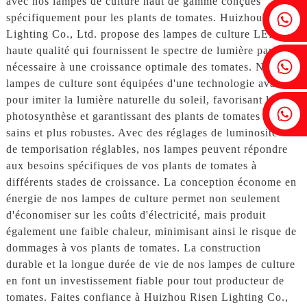
avec nos lampes de culture haut de gamme conçues
Fenia : +86 18607525299
spécifiquement pour les plants de tomates. Huizhou Risen
Lighting Co., Ltd. propose des lampes de culture LED de
haute qualité qui fournissent le spectre de lumière parfait
Lierre : +86 18607522355
nécessaire à une croissance optimale des tomates. Nos
lampes de culture sont équipées d'une technologie avancée
pour imiter la lumière naturelle du soleil, favorisant la
Tobin : +86 18818667168
photosynthèse et garantissant des plants de tomates plus
sains et plus robustes. Avec des réglages de luminosité et
de temporisation réglables, nos lampes peuvent répondre
aux besoins spécifiques de vos plants de tomates à
différents stades de croissance. La conception économe en
énergie de nos lampes de culture permet non seulement
d'économiser sur les coûts d'électricité, mais produit
également une faible chaleur, minimisant ainsi le risque de
dommages à vos plants de tomates. La construction
durable et la longue durée de vie de nos lampes de culture
en font un investissement fiable pour tout producteur de
tomates. Faites confiance à Huizhou Risen Lighting Co.,