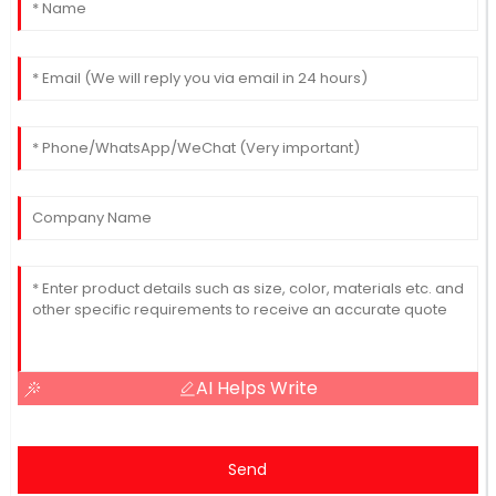
AI Helps Write
Send