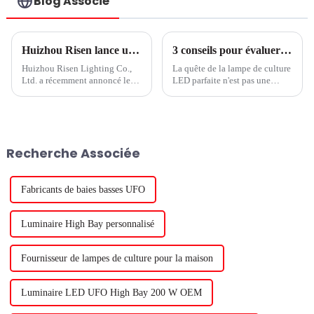
Blog Associé
Huizhou Risen lance une nouvelle technologie d'éclairage de croissance
3 conseils pour évaluer les performances des lampes de culture à LED
Huizhou Risen Lighting Co.,
La quête de la lampe de culture
Ltd. a récemment annoncé le
LED parfaite n'est pas une
lancement de son nouveau
tâche facile. Vous cherchez des
produit, une lampe de culture
moyens d'améliorer la
LED de haute qualité.
production de vos cultures en
L'entreprise, connue pour son
serre et vous avez
expertise en matière de
probablement rencontré des...
Recherche Associée
technologie d'éclairage, a
développé...
Fabricants de baies basses UFO
Luminaire High Bay personnalisé
Fournisseur de lampes de culture pour la maison
Luminaire LED UFO High Bay 200 W OEM