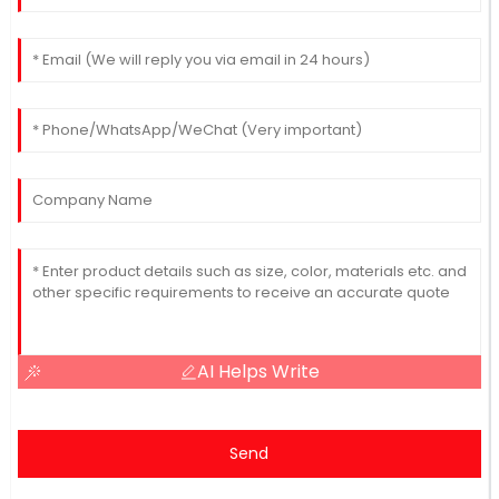
AI Helps Write
Send