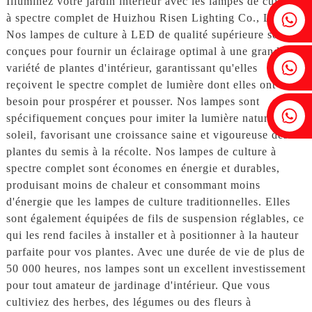
Illuminez votre jardin intérieur avec les lampes de culture
Fenia : +86 18607525299
à spectre complet de Huizhou Risen Lighting Co., Ltd.
Nos lampes de culture à LED de qualité supérieure sont
conçues pour fournir un éclairage optimal à une grande
Lierre : +86 18607522355
variété de plantes d'intérieur, garantissant qu'elles
reçoivent le spectre complet de lumière dont elles ont
besoin pour prospérer et pousser. Nos lampes sont
Tobin : +86 18818667168
spécifiquement conçues pour imiter la lumière naturelle du
soleil, favorisant une croissance saine et vigoureuse des
plantes du semis à la récolte. Nos lampes de culture à
spectre complet sont économes en énergie et durables,
produisant moins de chaleur et consommant moins
d'énergie que les lampes de culture traditionnelles. Elles
sont également équipées de fils de suspension réglables, ce
qui les rend faciles à installer et à positionner à la hauteur
parfaite pour vos plantes. Avec une durée de vie de plus de
50 000 heures, nos lampes sont un excellent investissement
pour tout amateur de jardinage d'intérieur. Que vous
cultiviez des herbes, des légumes ou des fleurs à