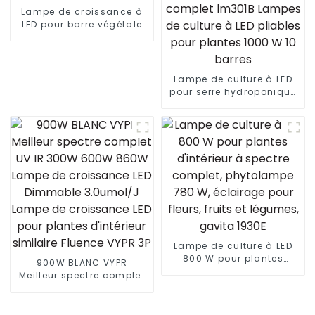
IR
Lampe de croissance à
LED pour barre végétale
660 W 880 W 720 W 1000
W 1500 W pour serre
Lampe de culture à LED
pour serre hydroponique
880 W + 60 W UVA HPS
1000 W à spectre complet
lm301B Lampes de
culture à LED pliables
pour plantes 1000 W 10
barres
Lampe de culture à LED
800 W pour plantes
900W BLANC VYPR
d'intérieur à spectre
Meilleur spectre complet
complet, phytolampe 780
UV IR 300W 600W 860W
W, éclairage pour fleurs,
Lampe de croissance LED
fruits et légumes, gavita
Dimmable 3.0umol/J