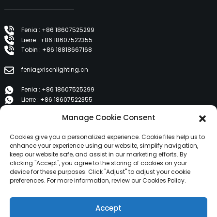
Fenia : +86 18607525299
Lierre : +86 18607522355
Tobin : +86 18818667168
fenia@risenlighting.cn
Fenia : +86 18607525299
Lierre : +86 18607522355
Tobin : +86 18818667168
Manage Cookie Consent
E 1202, Duzhe Wenhuayuan, Huicheng, Huizhou 516001
Cookies give you a personalized experience. Cookie files help us to
enhance your experience using our website, simplify navigation,
keep our website safe, and assist in our marketing efforts. By
PRODUITS
clicking "Accept", you agree to the storing of cookies on your
device for these purposes. Click "Adjust" to adjust your cookie
preferences. For more information, review our Cookies Policy.
À propos de nous
Produits
Accept
Nouvelles
Contactez-nous