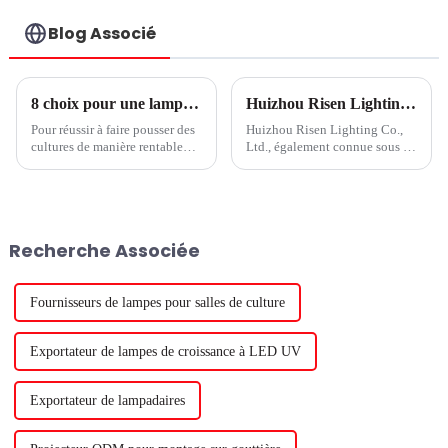
d'intérieur sous
auvent
Blog Associé
8 choix pour une lampe de culture LED économique, partie 2
Huizhou Risen Lighting : un fabricant leader de produits d'éclairage de culture et d'éclairage extérieur
Pour réussir à faire pousser des
Huizhou Risen Lighting Co.,
cultures de manière rentable
Ltd., également connue sous le
avec des lampes de culture à
nom de RISENGREEN, est une
LED, votre système à LED doit
société internationale de
être conçu pour fonctionner de
premier plan créée en 2012,
manière fiable dans les
spécialisée dans la production,
conditions difficiles de votre
la vente et la R&D de produits
Recherche Associée
environnement de serre. Dans
d'éclairage de croissance des
la partie 2 d'un ...
plantes...
Fournisseurs de lampes pour salles de culture
Exportateur de lampes de croissance à LED UV
Exportateur de lampadaires