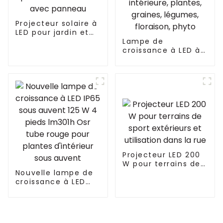
Projecteur solaire à
LED pour jardin et
extérieur,
Lampe de
fourniture d'usine,
croissance à LED à
éclairage public
spectre complet
solaire à LED avec
pour plantes de
panneau
jardin 400 W pour
tente de culture
intérieure, plantes,
graines, légumes,
floraison, phyto
Projecteur LED 200
W pour terrains de
Nouvelle lampe de
sport extérieurs et
croissance à LED
utilisation dans la
IP65 sous auvent
rue
125 W 4 pieds
lm301h Osr tube
rouge pour plantes