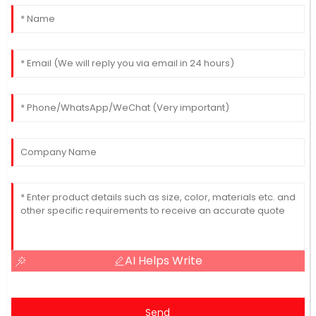
AI Helps Write
Send