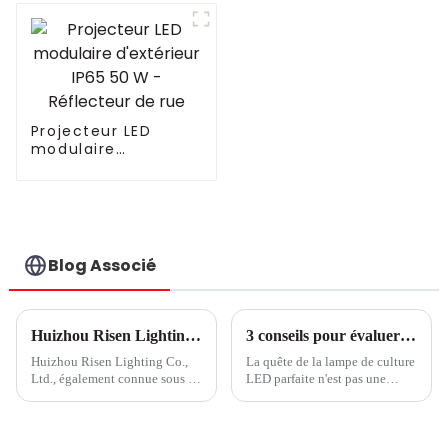
pour serre Samsung
120 W 3 en 1 avec
gradation 0-100 %
240 W
Projecteur LED
modulaire
d'extérieur IP65 50
W - Réflecteur de
rue
Blog Associé
Huizhou Risen Lighting : un fabricant leader de produits d'éclairage de culture et d'éclairage extérieur
3 conseils pour évaluer les performances des lampes de culture à LED
Huizhou Risen Lighting Co.,
La quête de la lampe de culture
Ltd., également connue sous le
LED parfaite n'est pas une
nom de RISENGREEN, est une
tâche facile. Vous cherchez des
société internationale de
moyens d'améliorer la
premier plan créée en 2012,
production de vos cultures en
spécialisée dans la production,
serre et vous avez