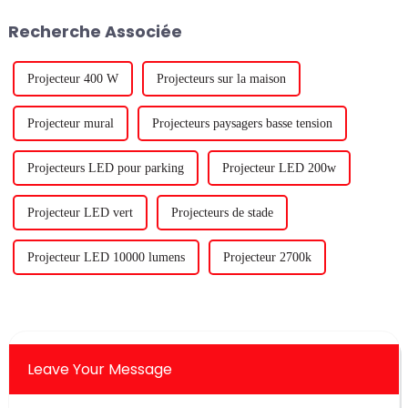
la vente et la R&D de produits
probablement rencontré des...
Recherche Associée
d'éclairage de croissance des
plantes...
Projecteur 400 W
Projecteurs sur la maison
Projecteur mural
Projecteurs paysagers basse tension
Projecteurs LED pour parking
Projecteur LED 200w
Projecteur LED vert
Projecteurs de stade
Projecteur LED 10000 lumens
Projecteur 2700k
Leave Your Message