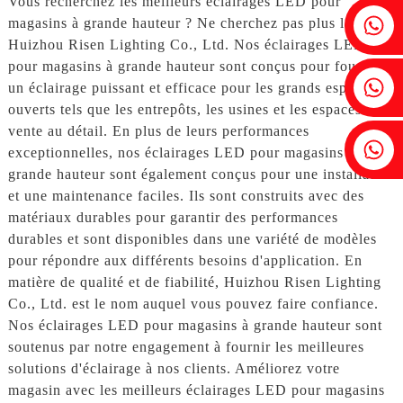
Vous recherchez les meilleurs éclairages LED pour
Fenia : +86 18607525299
magasins à grande hauteur ? Ne cherchez pas plus loin que
Huizhou Risen Lighting Co., Ltd. Nos éclairages LED
pour magasins à grande hauteur sont conçus pour fournir
Lierre : +86 18607522355
un éclairage puissant et efficace pour les grands espaces
ouverts tels que les entrepôts, les usines et les espaces de
vente au détail. En plus de leurs performances
Tobin : +86 18818667168
exceptionnelles, nos éclairages LED pour magasins à
grande hauteur sont également conçus pour une installation
et une maintenance faciles. Ils sont construits avec des
matériaux durables pour garantir des performances
durables et sont disponibles dans une variété de modèles
pour répondre aux différents besoins d'application. En
matière de qualité et de fiabilité, Huizhou Risen Lighting
Co., Ltd. est le nom auquel vous pouvez faire confiance.
Nos éclairages LED pour magasins à grande hauteur sont
soutenus par notre engagement à fournir les meilleures
solutions d'éclairage à nos clients. Améliorez votre
magasin avec les meilleurs éclairages LED pour magasins