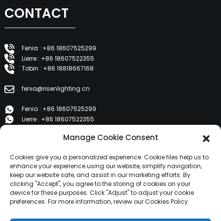
CONTACT
Fenia : +86 18607525299
Lierre : +86 18607522355
Tobin : +86 18818667168
fenia@risenlighting.cn
Fenia : +86 18607525299
Lierre : +86 18607522355
Tobin : +86 18818667168
Manage Cookie Consent
E 1202, Duzhe Wenhuayuan, Huicheng, Huizhou 516001
Cookies give you a personalized experience. Cookie files help us to
enhance your experience using our website, simplify navigation,
keep our website safe, and assist in our marketing efforts. By
PRODUITS
clicking "Accept", you agree to the storing of cookies on your
device for these purposes. Click "Adjust" to adjust your cookie
preferences. For more information, review our Cookies Policy.
À propos de nous
Produits