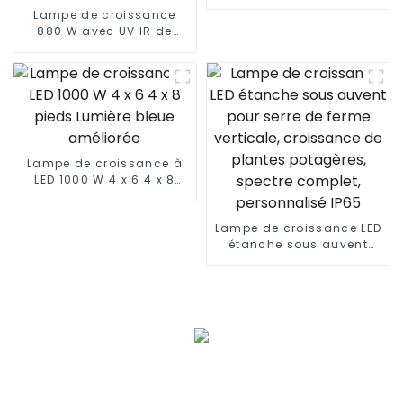
d'intérieur de 1000 W aux
Lampe de croissance
États-Unis, lampe de
880 W avec UV IR de
croissance à LED pour la
haute qualité pour la
culture de plantes
floraison des graines
d'intérieur
480 W 660 W 700 450 W
lampe de croissance à
LED à intensité variable
pour la culture de
légumes
Lampe de croissance à
LED 1000 W 4 x 6 4 x 8
pieds Lumière bleue
améliorée
Lampe de croissance LED
étanche sous auvent
pour serre de ferme
verticale, croissance de
plantes potagères,
spectre complet,
personnalisé IP65