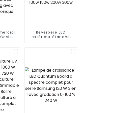
mercial
Réverbère LED
 Gavita
extérieur étanche
immable
IP66 haute
its de
puissance en
de
aluminium moulé
 pour
sous pression 50w
0 pour
100w 150w 200w
térieur
300w
allast
ique