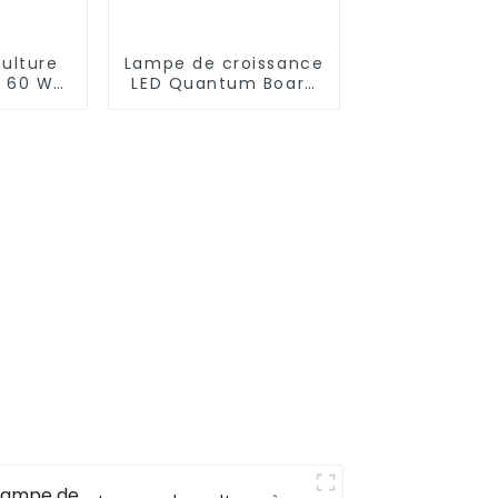
ulture
Lampe de croissance
+ 60 W
LED Quantum Board
 W 800
à spectre complet
stèmes
pour serre Samsung
ure
120 W 3 en 1 avec
ques
gradation 0-100 %
m301b
240 W
umineuse
 LED à
mplet
re