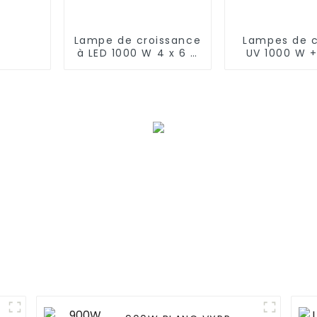
Lampe de croissance
Lampes de c
à LED 1000 W 4 x 6 4
UV 1000 W 
x 8 pieds Lumière
1000 W 1000
bleue améliorée
W 720 W Sy
de cult
hydroponi
Dimmable L
301h Barre l
de culture à
spectre co
pour ser