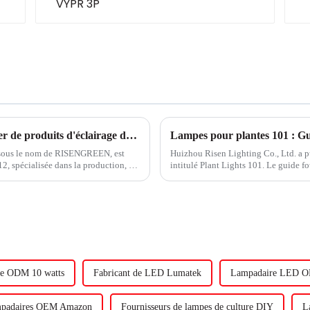
Huizhou Risen Lighting : un fabricant leader de produits d'éclairage de culture et d'éclairage extérieur
 sous le nom de RISENGREEN, est
Huizhou Risen Lighting Co., Ltd. a p
2, spécialisée dans la production, la
intitulé Plant Lights 101. Le guide fo
es plantes...
pousser avec succès des plantes en int
e ODM 10 watts
Fabricant de LED Lumatek
Lampadaire LED 
padaires OEM Amazon
Fournisseurs de lampes de culture DIY
L