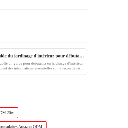
Lampes pour plantes 101 : Guide du jardinage d'intérieur pour débutants
ublié un guide pour débutants en jardinage d'intérieur
urnit des informations essentielles sur la façon de faire
érieur, par exemple...
ODM 20w
ampadaires Amazon ODM