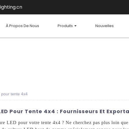
ighting.cn
À Propos De Nous
Produits
Nouvelles
 pour tente 4x4
LED Pour Tente 4x4 : Fournisseurs Et Export
ture LED pour votre tente 4x4 ? Ne cherchez pas plus loin qu