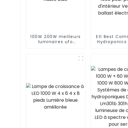
ue
100W 200W meilleurs
Etl Best Com
luminaires ufo
Hydroponics
magasin entrepôt
1000 Watt D
éclairage LED haute
Hps 1000W K
baie
lampes 
croissance
plantes 100
plantes d'in
Veg avec b
électron