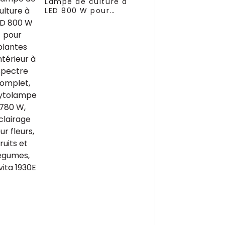
Lampe de culture à
LED 800 W pour
plantes d'intérieur à
spectre complet,
phytolampe 780 W,
éclairage pour fleurs,
fruits et légumes,
gavita 1930E