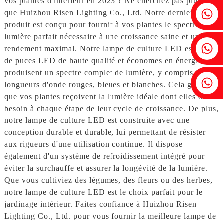
vos plantes d'intérieur en 2023 ? Ne cherchez pas plus loin
Fenia : +86 18607525299
que Huizhou Risen Lighting Co., Ltd. Notre dernier
produit est conçu pour fournir à vos plantes le spectre de
lumière parfait nécessaire à une croissance saine et un
Lierre : +86 18607522355
rendement maximal. Notre lampe de culture LED est dotée
de puces LED de haute qualité et économes en énergie qui
produisent un spectre complet de lumière, y compris les
Tobin : +86 18818667168
longueurs d'onde rouges, bleues et blanches. Cela garantit
que vos plantes reçoivent la lumière idéale dont elles ont
besoin à chaque étape de leur cycle de croissance. De plus,
notre lampe de culture LED est construite avec une
conception durable et durable, lui permettant de résister
aux rigueurs d'une utilisation continue. Il dispose
également d'un système de refroidissement intégré pour
éviter la surchauffe et assurer la longévité de la lumière.
Que vous cultiviez des légumes, des fleurs ou des herbes,
notre lampe de culture LED est le choix parfait pour le
jardinage intérieur. Faites confiance à Huizhou Risen
Lighting Co., Ltd. pour vous fournir la meilleure lampe de