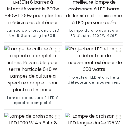
Lampe de croissance LED
Lampe de croissance à
UV IR Samsung lm301b
LED d'usine 1200W 4X6FT
860w 720w LM301H 8
avec lm301B/301H
barres à intensité
meilleure lampe de
variable 600w 640w
croissance à LED barre
1000w pour plantes
de lumière de croissance
médicinales d'intérieur
à LED personnalisée
Projecteur LED étanche à
détecteur de mouvement
extérieur de 300 watts
Lampe de culture à LED à
spectre complet à
intensité variable pour
serre horticole 640 W
Lampes de culture à
spectre complet pour