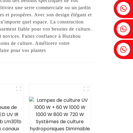
nction des besoins spécifiques de vos
Fenia : +86 18607525299
ultiviez une serre commerciale ou un jardin
nes et prospères. Avec son design élégant et
n'importe quel espace. La construction
Lierre : +86 18607522355
issement fiable pour vos besoins de culture.
s et novices. Faites confiance à Huizhou
soins de culture. Améliorez votre
Tobin : +86 18818667168
faire pour vos plantes