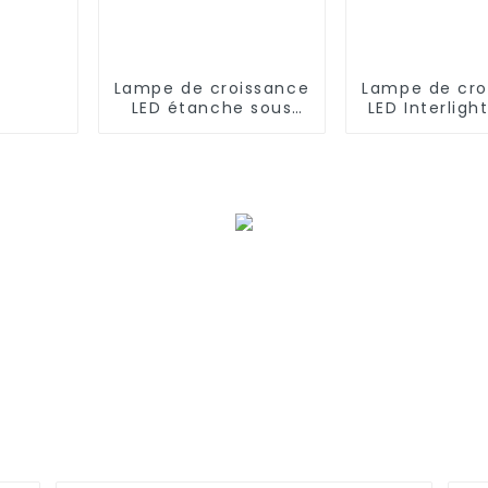
Lampe de croissance
Lampe de cro
LED étanche sous
LED Interligh
auvent pour serre de
W de haute 
ferme verticale,
d'usine 10
croissance de
intensité va
plantes potagères,
pour pla
spectre complet,
personnalisé IP65