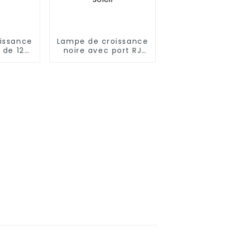
issance
Lampe de croissance
t de 120
noire avec port RJ
qualité
intelligent LED HPS
0 W à
pour serre d'intérieur
riable
Gavita,
ntes
télécommande Wifi
Bluetooth,
contrôleur de lever
et de coucher du
soleil