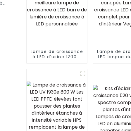
1b
pour
e 860
Lampe de croissance
Lampe de cro
à LED d'usine 1200W
LED longue d
4X6FT avec
W Belle péné
lm301B/301H
de la can
meilleure lampe de
Lampe de cro
croissance à LED
LED à spe
barre de lumière de
complet 
croissance à LED
plantes d'in
personnalisée
Veg Blo