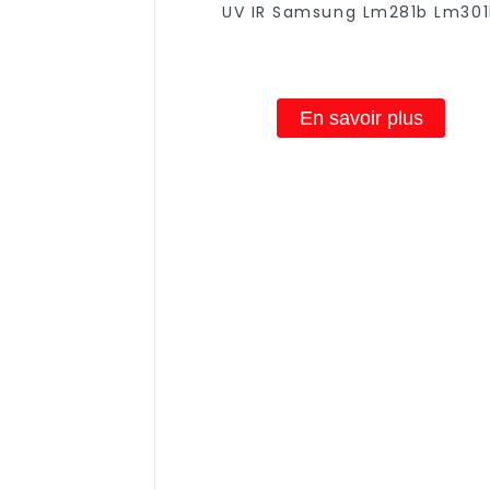
UV IR Samsung Lm281b Lm30
étanche à deux canaux 720 W 
culture hydroponique intérieur
W 1060 W 1300 W
En savoir plus