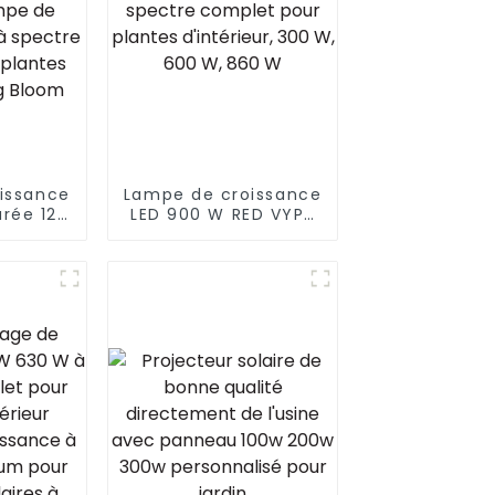
issance
Lampe de croissance
urée 125
LED 900 W RED VYPR
tration
à spectre complet
opée
pour plantes
issance
d'intérieur, 300 W,
ctre
600 W, 860 W
pour
térieur
om