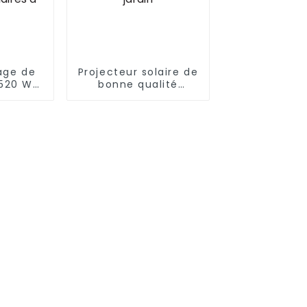
rage de
Projecteur solaire de
 520 W
bonne qualité
ectre
directement de
pour
l'usine avec
térieur
panneau 100w 200w
de
300w personnalisé
 LED en
pour jardin
 pour
aires à
s