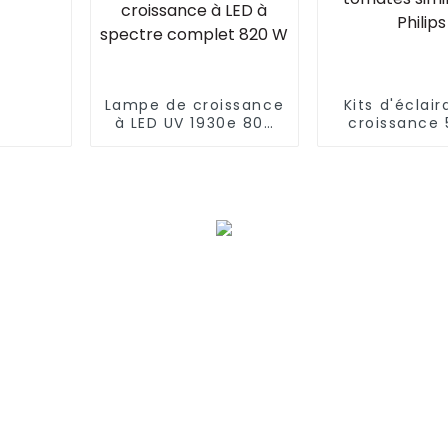
Lampe de croissance
Kits d'éclai
à LED UV 1930e 800
croissance
W Les LED PPFD
630 W à sp
élevées font pousser
complet 
des plantes
plantes d'in
d'intérieur étanches
Lampes 
à intensité variable
croissance à
HPS remplacent la
aluminium
lampe de croissance
tomates simil
à LED à spectre
Philip
complet 820 W