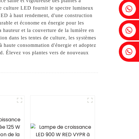
nce saine et vigoureuse des plantes à
Fenia : +86 18607525299
e culture LED fournit le spectre lumineux
 LED à haut rendement, d'une construction
urable et économe en énergie pour les
Lierre : +86 18607522355
a hauteur et la couverture de la lumière en
ion dans les tentes de culture, les systèmes
es à haute consommation d'énergie et adoptez
Tobin : +86 18818667168
td. Élevez vos plantes vers de nouveaux