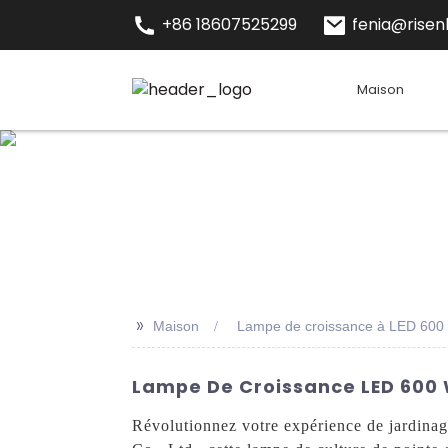
+86 18607525299
fenia@risenl
Maison
>>
Maison
Lampe de croissance à LED 600
Lampe De Croissance LED 600 W
Révolutionnez votre expérience de jardina