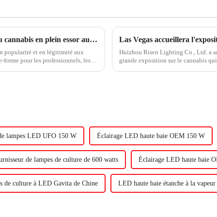
CWCBExpo 2024 : découvrez l'industrie du cannabis en plein essor au plus grand salon de New York
Las Vegas accueillera l'expo
n popularité et en légitimité aux
Huizhou Risen Lighting Co., Ltd. a 
forme pour les professionnels, les
grande exposition sur le cannabis qui
de l'industrie, des entrepreneurs et d
 de lampes LED UFO 150 W
Éclairage LED haute baie OEM 150 W
urnisseur de lampes de culture de 600 watts
Éclairage LED haute baie
 de culture à LED Gavita de Chine
LED haute baie étanche à la vape