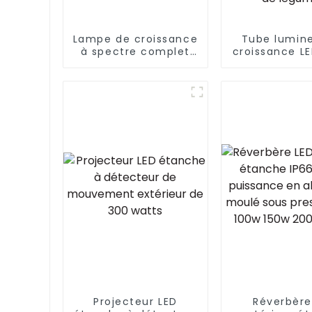
Lampe de croissance
Tube lumin
à spectre complet
croissance L
pour plantes, 0,3 m,
personnalis
9 W, 8 W, 6 W, IP66,
plantatio
T8, T5, 18 W, 24 W, 4
tomates 15 
pieds, tube lumineux
20 W 36 W 60
à LED
systèm
hydroponiqu
lumineux
croissance L
semis de cl
légume
Projecteur LED
Réverbère