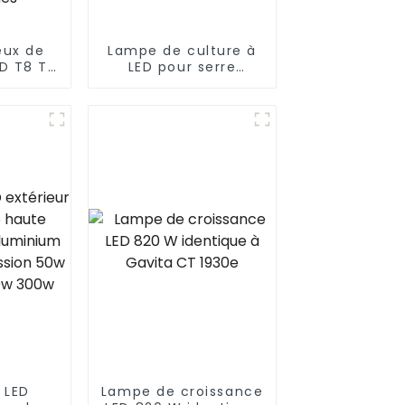
eux de
Lampe de culture à
ED T8 T5
LED pour serre
é pour
hydroponique 1500 W
n de
4 x 6 pieds HPS 1000
W 18 W
W à spectre complet
 W pour
lm301B Lampes de
e
culture à LED
e, tube
pliables 1000 W 10
 de
barres
ED pour
ones de
s
 LED
Lampe de croissance