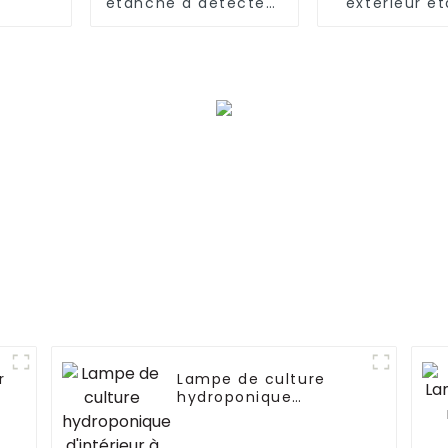
étanche à détecteur
extérieur é
de mouvement
IP66 ha
extérieur de 300
puissanc
watts
aluminium 
sous pressi
100w 150w
300w
r
Lampe de culture
hydroponique
d'intérieur à spectre
complet de 660 W