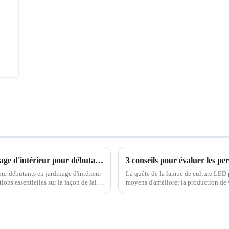
Lampes pour plantes 101 : Guide du jardinage d'intérieur pour débutants
3 conseils pour évaluer les p
ur débutants en jardinage d'intérieur
La quête de la lampe de culture LED p
ions essentielles sur la façon de faire
moyens d'améliorer la production de 
e...
rencontré des...