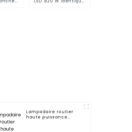
tanche
LED 820 W identique
ute
à Gavita CT 1930e
e en
moulé
on 50w
 200w
Lampadaire routier
haute puissance
étanche IP65 lampe
extérieure 150W 200W