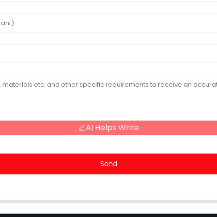
AI Helps Write
Send