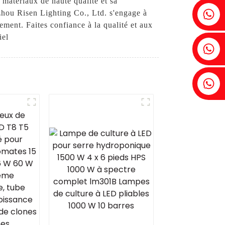
matériaux de haute qualité et sa
Fenia : +86 18607525299
zhou Risen Lighting Co., Ltd. s'engage à
ment. Faites confiance à la qualité et aux
iel
Lierre : +86 18607522355
Tobin : +86 18818667168