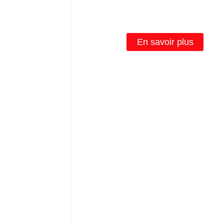
Lm301h 4000 3000 K, Lm301b
lumière rouge pour légume
En savoir plus