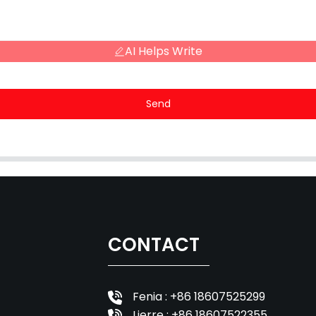
AI Helps Write
Send
CONTACT
Fenia : +86 18607525299
Lierre : +86 18607522355