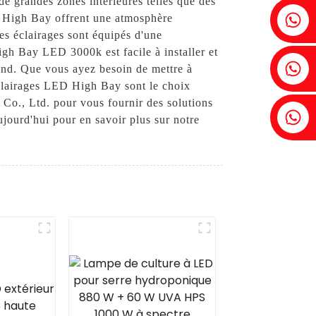
 grandes zones intérieures telles que des
Fenia : +86 18607525299
D High Bay offrent une atmosphère
Ces éclairages sont équipés d'une
gh Bay LED 3000k est facile à installer et
Lierre : +86 18607522355
fond. Que vous ayez besoin de mettre à
éclairages LED High Bay sont le choix
 Co., Ltd. pour vous fournir des solutions
Tobin : +86 18818667168
ujourd'hui pour en savoir plus sur notre