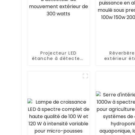
 +
s
Projecteur LED
Réverbère
étanche à détecteur
extérieur é
de mouvement
IP66 ha
extérieur de 300
puissanc
watts
aluminium 
sous pressi
100w 150w
300w