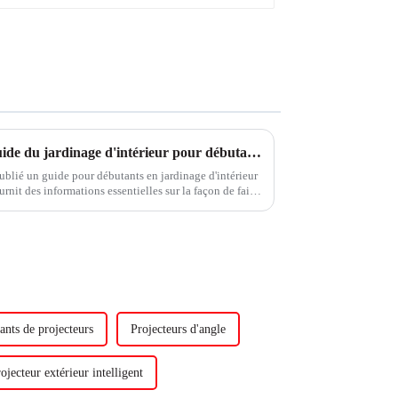
Lampes pour plantes 101 : Guide du jardinage d'intérieur pour débutants
ublié un guide pour débutants en jardinage d'intérieur
urnit des informations essentielles sur la façon de faire
érieur, par exemple...
ants de projecteurs
Projecteurs d'angle
ojecteur extérieur intelligent