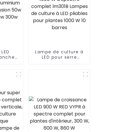
 LED
Lampe de culture à
tanche
LED pour serre
ute
hydroponique 880 W
e en
+ 60 W UVA HPS 1000
moulé
W à spectre complet
on 50w
lm301B Lampes de
 200w
culture à LED
pliables pour plantes
1000 W 10 barres