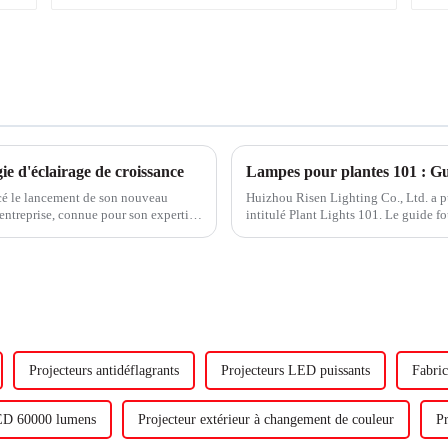
e d'éclairage de croissance
cé le lancement de son nouveau
Huizhou Risen Lighting Co., Ltd. a p
entreprise, connue pour son expertise
intitulé Plant Lights 101. Le guide fo
pousser avec succès des plantes en int
Projecteurs antidéflagrants
Projecteurs LED puissants
Fabric
ED 60000 lumens
Projecteur extérieur à changement de couleur
Pr