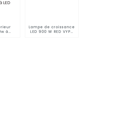
érieur
Lampe de croissance
0w à
LED 900 W RED VYPR
mplet
à spectre complet
lture
pour plantes
ystèmes
d'intérieur, 300 W,
ure
600 W, 860 W
ique
, lampe
e à LED