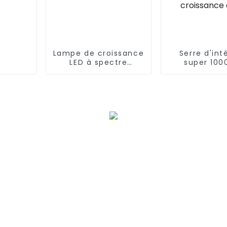
Lampe de croissance
Serre d'int
LED à spectre
super 100
complet de haute
spectre co
qualité de 100 W et
pour agricu
120 W à intensité
verticale, s
variable pour micro-
de cult
pousses
hydropon
aquaponique
de croissanc