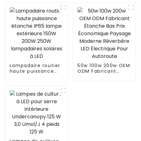
3P à spectre
complet pour
plantes d'intérieur
300 W 600 W 860 W
à LED Fluence
similaire VYPR 3P
Lampadaire routier
50w 100w 200w OEM
haute puissance
ODM Fabricant
étanche IP65 lampe
Étanche Bas Prix
extérieure 150W
Économique
200W 250W
Paysage Moderne
lampadaires
Réverbère LED
solaires à LED
Électrique Pour
Autoroute