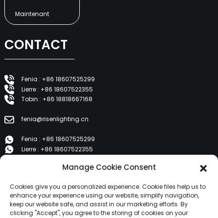
Maintenant
CONTACT
Fenia : +86 18607525299
Lierre : +86 18607522355
Tobin : +86 18818667168
fenia@risenlighting.cn
Fenia : +86 18607525299
Lierre : +86 18607522355
Tobin : +86 18818667168
Manage Cookie Consent
E 1202, Duzhe Wenhuayuan, Huicheng, Huizhou 516001
Cookies give you a personalized experience. Cookie files help us to
enhance your experience using our website, simplify navigation,
keep our website safe, and assist in our marketing efforts. By
PRODUITS
clicking "Accept", you agree to the storing of cookies on your