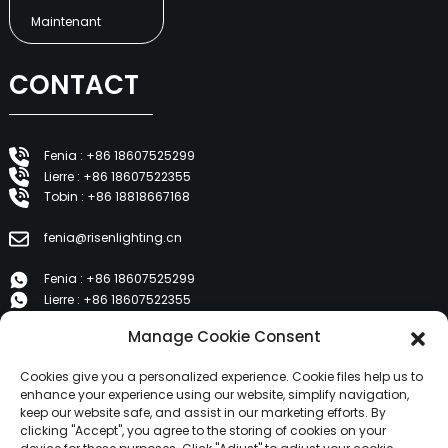
Maintenant
CONTACT
Fenia : +86 18607525299
Lierre : +86 18607522355
Tobin : +86 18818667168
fenia@risenlighting.cn
Fenia : +86 18607525299
Lierre : +86 18607522355
Tobin : +86 18818667168
Manage Cookie Consent
E 1202, Duzhe Wenhuayuan, Huicheng, Huizhou 516001
Cookies give you a personalized experience. Cookie files help us to
enhance your experience using our website, simplify navigation,
keep our website safe, and assist in our marketing efforts. By
PRODUITS
clicking "Accept", you agree to the storing of cookies on your