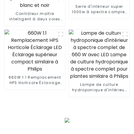
Serre d'intérieur super
1000w à spectre complet
Contrôleur maître
pour agriculture
intelligent à deux voies
verticale, systèmes de
avec variateur de
culture hydroponique
température et protection
aquaponique, lampe de
contre l'humidité 0-10 V,
croissance à LED
haute puissance,
minuterie, blanc et noir
660W 1:1 Remplacement
HPS Horticole Éclairage
Lampe de culture
LED Éclairage supérieur
hydroponique d'intérieur
compact similaire à
à spectre complet de 660
Philips
W avec LED Lampe de
culture hydroponique à
spectre complet pour
plantes similaire à
Philips