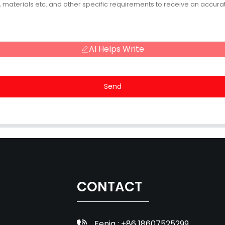
AI Helps Write
Send
CONTACT
Fenia : +86 18607525299