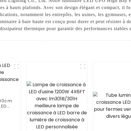
Lighting Co., Ltd. Notre luminaire LED UFO High Bay est 
es à hauts plafonds. Avec son design élégant et compact, il fo
ications, notamment les entrepôts, les usines, les gymnases, 
naire à baie haute est conçu pour durer et peut résister à des
 dissipateur thermique pour garantir des performances stables 
 90cm
LED
égré
ctre