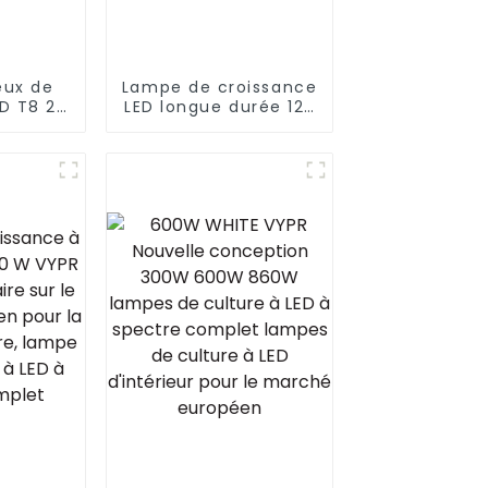
eux de
Lampe de croissance
ED T8 28
LED longue durée 125
rmes
W Belle pénétration
 divers
de la canopée
s
Lampe de croissance
LED à spectre
complet pour
plantes d'intérieur
Veg Bloom