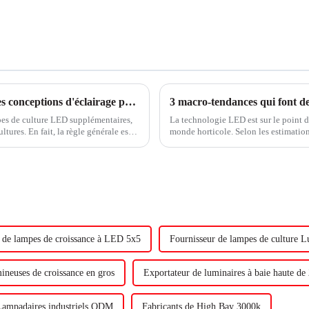
5 choses à vérifier lors de la comparaison des conceptions d'éclairage pour les lampes de culture à LED
3 macro-tendances qui font de
mpes de culture LED supplémentaires,
La technologie LED est sur le point 
ltures. En fait, la règle générale est
monde horticole. Selon les estimation
ment des cultures. Donc, il...
mondiales sera éclairée d'ici 2025, c
 de lampes de croissance à LED 5x5
Fournisseur de lampes de culture 
ineuses de croissance en gros
Exportateur de luminaires à baie haute d
Lampadaires industriels ODM
Fabricants de High Bay 3000k