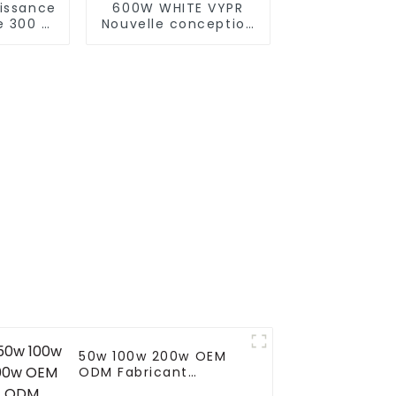
issance
600W WHITE VYPR
e 300 W
Nouvelle conception
nche
300W 600W 860W
ur le
lampes de culture à
opéen
LED à spectre
aison
complet lampes de
ampe de
culture à LED
à LED à
d'intérieur pour le
mplet
marché européen
50w 100w 200w OEM
ODM Fabricant
Étanche Bas Prix