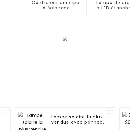
Contrôleur principal
Lampe de cro
d'éclairage
à LED étanch
hydroponique de la
VYPR bla
meilleure Chine pour
populaire s
élèvent la lumière à
marché eur
trois voies pour la
pour la m
serre
intérieure, l
croissance 
spectre co
Lampe solaire la plus
vendue avec panneau
pour jardin extérieur