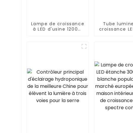
Lampe de croissance
Tube lumin
à LED d'usine 1200W
croissance L
4X6FT avec
W pour fe
lm301B/301H
verticales et
meilleure lampe de
légume
croissance à LED
barre de lumière de
croissance à LED
personnalisée