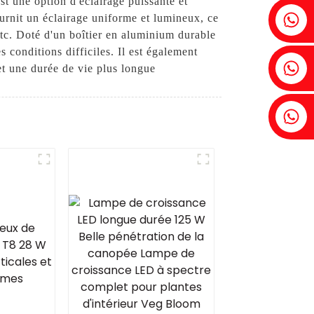
une option d'éclairage puissante et
Fenia : +86 18607525299
urnit un éclairage uniforme et lumineux, ce
etc. Doté d'un boîtier en aluminium durable
 conditions difficiles. Il est également
Lierre : +86 18607522355
et une durée de vie plus longue
Tobin : +86 18818667168