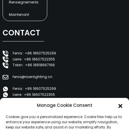
Renseignements
Maintenant
CONTACT
Fenia : +86 18607525299
Lierre : +86 18607522355
Tobin : +86 18818667168
fenia@risenlighting.cn
Fenia : +86 18607525299
Lierre : +86 18607522355
Tobin : +86 18818667168
Manage Cookie Consent
E 1202, Duzhe Wenhuayuan, Huicheng, Huizhou 516001
Cookies give you a personalized experience. Cookie files help us to
enhance your experience using our website, simplify navigation,
keep our website safe, and assist in our marketing efforts. By