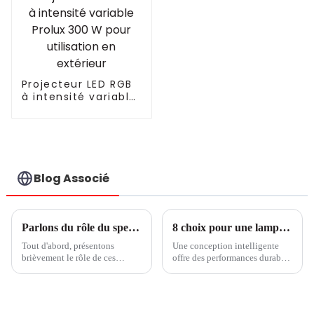
solaire portable
Projecteur LED RGB
à intensité variable
Prolux 300 W pour
utilisation en
extérieur
Blog Associé
Parlons du rôle du spectre lumineux des plantes à LED : UVA, lumière bleu-blanc, lumière rouge-blanche et lumière rouge lointaine
8 choix pour une lampe de culture LED économique
Tout d'abord, présentons
Une conception intelligente
brièvement le rôle de ces
offre des performances durables
spectres :Lumière bleu-blanc :
- Partie 1 Pour faire pousser des
favorise la germination des
cultures avec succès et de
plantes, la croissance des
manière rentable avec des
racines et des feuilles,
lampes de culture à LED, votre