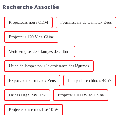
augmente le taux de croissance
système LED doit être conçu
Recherche Associée
des plantes, convient aux semis
pour fonctionner de manière
de plantesLumière rouge-blanc
fiable dans des conditions
:...
difficiles.
Projecteurs noirs ODM
Fournisseurs de Lumatek Zeus
Projecteur 120 V en Chine
Vente en gros de 4 lampes de culture
Usine de lampes pour la croissance des légumes
Exportateurs Lumatek Zeus
Lampadaire chinois 40 W
Usines High Bay 50w
Projecteur 100 W en Chine
Projecteur personnalisé 10 W