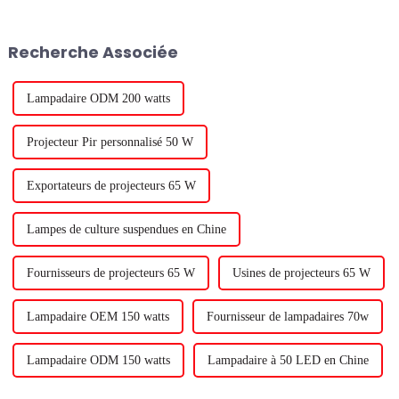
LED de haute qualité.
estimations de Signify, environ
L'entreprise, connue pour son
30 % de la surface des serres
expertise en matière de
mondiales sera éclairée d'ici
Recherche Associée
technologie d'éclairage, a
2025, contre environ 10 %
développé...
auparavant.
Lampadaire ODM 200 watts
Projecteur Pir personnalisé 50 W
Exportateurs de projecteurs 65 W
Lampes de culture suspendues en Chine
Fournisseurs de projecteurs 65 W
Usines de projecteurs 65 W
Lampadaire OEM 150 watts
Fournisseur de lampadaires 70w
Lampadaire ODM 150 watts
Lampadaire à 50 LED en Chine