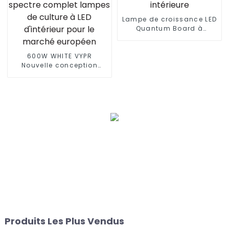
Lampe de croissance LED
Quantum Board à
spectre complet 120 W
240 W 480 W pour serre
600W WHITE VYPR
intérieure
Nouvelle conception
300W 600W 860W
lampes de culture à LED
à spectre complet
lampes de culture à LED
d'intérieur pour le
marché européen
Produits Les Plus Vendus