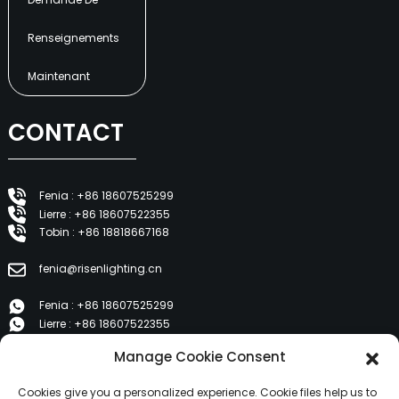
Renseignements
Maintenant
CONTACT
Fenia : +86 18607525299
Lierre : +86 18607522355
Tobin : +86 18818667168
fenia@risenlighting.cn
Fenia : +86 18607525299
Lierre : +86 18607522355
Tobin : +86 18818667168
Manage Cookie Consent
E 1202, Duzhe Wenhuayuan, Huicheng, Huizhou 516001
Cookies give you a personalized experience. Cookie files help us to