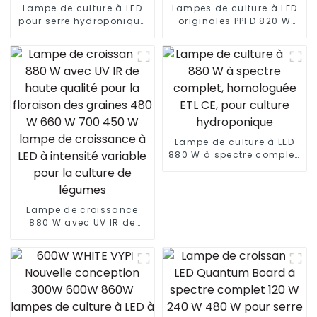
Lampe de culture à LED
Lampes de culture à LED
pour serre hydroponique
originales PPFD 820 W
1500 W 4 x 6 pieds HPS
800 W lm301h evo 4 * 4 5
1000 W à spectre complet
* 5 pieds tente 8 + 2
lm301B Lampes de
barres lm281b lm301h
culture à LED pliables
lampe de culture
1000 W 10 barres
intérieure personnalisée
Lampe de culture à LED
880 W à spectre complet,
homologuée ETL CE, pour
culture hydroponique
Lampe de croissance
880 W avec UV IR de
haute qualité pour la
floraison des graines
480 W 660 W 700 450 W
lampe de croissance à
LED à intensité variable
pour la culture de
légumes