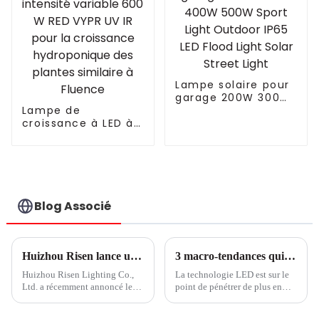
à Philips
Lampe solaire pour
garage 200W 300W
Lampe de
400W 500W Sport
croissance à LED à
Light Outdoor IP65
spectre complet à
LED Flood Light
intensité variable
Solar Street Light
600 W RED VYPR UV
IR pour la
croissance
hydroponique des
Blog Associé
plantes similaire à
Fluence
Huizhou Risen lance une nouvelle technologie d'éclairage de croissance
3 macro-tendances qui font des solutions LED la norme horticole
Huizhou Risen Lighting Co.,
La technologie LED est sur le
Ltd. a récemment annoncé le
point de pénétrer de plus en
lancement de son nouveau
plus profondément dans le
produit, une lampe de culture
monde horticole. Selon les