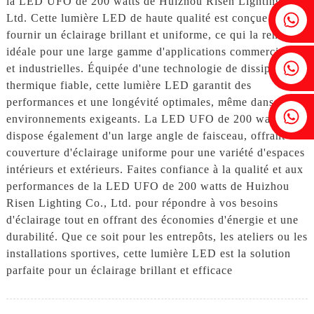
la LED UFO de 200 watts de Huizhou Risen Lighting Co.,
Fenia : +86 18607525299
Ltd. Cette lumière LED de haute qualité est conçue pour
fournir un éclairage brillant et uniforme, ce qui la rend
idéale pour une large gamme d'applications commerciales
Lierre : +86 18607522355
et industrielles. Équipée d'une technologie de dissipation
thermique fiable, cette lumière LED garantit des
performances et une longévité optimales, même dans des
Tobin : +86 18818667168
environnements exigeants. La LED UFO de 200 watts
dispose également d'un large angle de faisceau, offrant une
couverture d'éclairage uniforme pour une variété d'espaces
intérieurs et extérieurs. Faites confiance à la qualité et aux
performances de la LED UFO de 200 watts de Huizhou
Risen Lighting Co., Ltd. pour répondre à vos besoins
d'éclairage tout en offrant des économies d'énergie et une
durabilité. Que ce soit pour les entrepôts, les ateliers ou les
installations sportives, cette lumière LED est la solution
parfaite pour un éclairage brillant et efficace