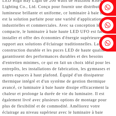
LED High Bay Light de 200 watts de Huizhou Risen
Fenia : +86 18607525299
Lighting Co., Ltd. Conçu pour fournir une distribution
lumineuse brillante et uniforme, ce luminaire à baie haute
est la solution parfaite pour une variété d'applications
Lierre : +86 18607522355
industrielles et commerciales. Avec sa conception légère et
compacte, le luminaire à baie haute LED UFO est facile à
installer et offre des économies d'énergie supérieures par
Tobin : +86 18818667168
rapport aux solutions d'éclairage traditionnelles. La
construction durable et les puces LED de haute qualité
garantissent des performances durables et des besoins
d'entretien minimes, ce qui en fait un choix idéal pour les
entrepôts, les installations de fabrication, les gymnases et
autres espaces à haut plafond. Équipé d'un dissipateur
thermique intégré et d'un système de gestion thermique
avancé, ce luminaire à baie haute dissipe efficacement la
chaleur et prolonge la durée de vie du luminaire. Il est
également livré avec plusieurs options de montage pour
plus de flexibilité et de commodité. Améliorez votre
éclairage au niveau supérieur avec le luminaire à baie