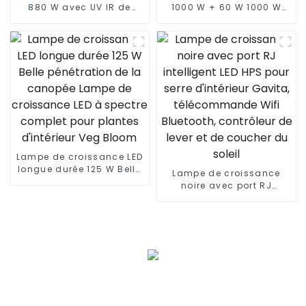
880 W avec UV IR de
1000 W + 60 W 1000 W
haute qualité pour la
1000 W 800 W 720 W
floraison des graines
Systèmes de culture
480 W 660 W 700 450 W
hydroponiques
lampe de croissance à
Dimmable Lm301b 301h
LED à intensité variable
Barre lumineuse de
pour la culture de
culture à LED à spectre
légumes
complet pour serre
Lampe de croissance LED
longue durée 125 W Belle
Lampe de croissance
pénétration de la
noire avec port RJ
canopée Lampe de
intelligent LED HPS pour
croissance LED à spectre
serre d'intérieur Gavita,
complet pour plantes
télécommande Wifi
d'intérieur Veg Bloom
Bluetooth, contrôleur de
lever et de coucher du
soleil