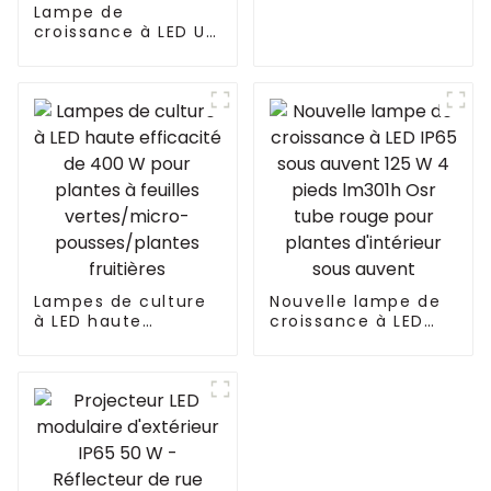
300W 360W tout en
Lampe de
un lampadaire
croissance à LED UV
solaire extérieur
1930e 800 W Les LED
PPFD élevées font
pousser des plantes
d'intérieur
étanches à
intensité variable
HPS remplacent la
lampe de
croissance à LED à
spectre complet
820 W
Lampes de culture
Nouvelle lampe de
à LED haute
croissance à LED
efficacité de 400 W
IP65 sous auvent
pour plantes à
125 W 4 pieds
feuilles
lm301h Osr tube
vertes/micro-
rouge pour plantes
pousses/plantes
d'intérieur sous
fruitières
auvent