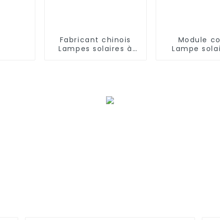
Fabricant chinois
Module c
Lampes solaires à
Lampe sola
LED avec détecteur
jardin 180
de mouvement PIR,
300W 360W t
lumière du jour
un lampad
étanche 6000k 80W
solaire ext
100W 180W 210W