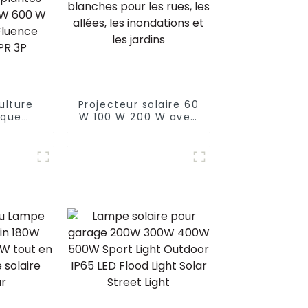
ulture
Projecteur solaire 60
ique
W 100 W 200 W avec
ertifiée
panneau, logo
ED VYPR
personnalisé,
ctre
lumières LED
pour
blanches pour les
térieur
rues, les allées, les
 860 W
inondations et les
ence
jardins
YPR 3P