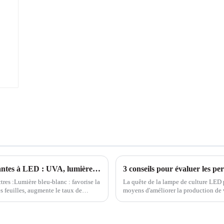
Parlons du rôle du spectre lumineux des plantes à LED : UVA, lumière bleu-blanc, lumière rouge-blanche et lumière rouge lointaine
3 conseils pour évaluer les p
tres :Lumière bleu-blanc : favorise la
La quête de la lampe de culture LED p
es feuilles, augmente le taux de
moyens d'améliorer la production de 
umière rouge-blanc :...
rencontré des...