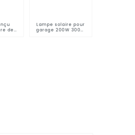
onçu
Lampe solaire pour
ire de
garage 200W 300W
W 240W
400W 500W Sport
out en
Light Outdoor IP65
aire
LED Flood Light Solar
érieur
Street Light