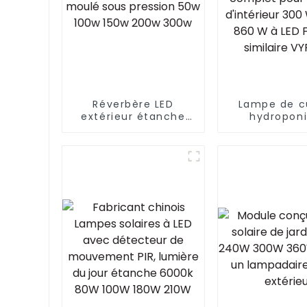
ance
es
Réverbère LED
Lampe de c
extérieur étanche
hydropon
IP66 haute
d'intérieur c
puissance en
ETL 300 W R
aluminium moulé
3P à spe
sous pression 50w
complet 
100w 150w 200w
plantes d'in
300w
300 W 600 W
à LED Flu
similaire V