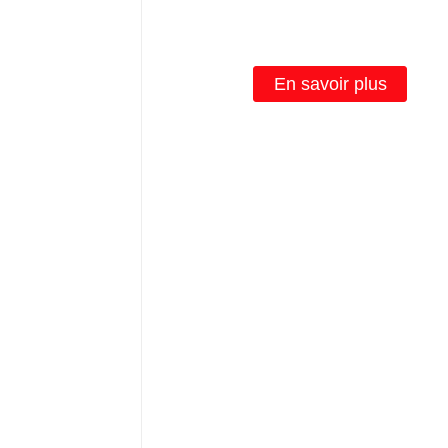
1000W Kits de lampes de croiss
pour plantes 1000 pour plant
d'intérieur Veg avec ballast
électronique
En savoir plus