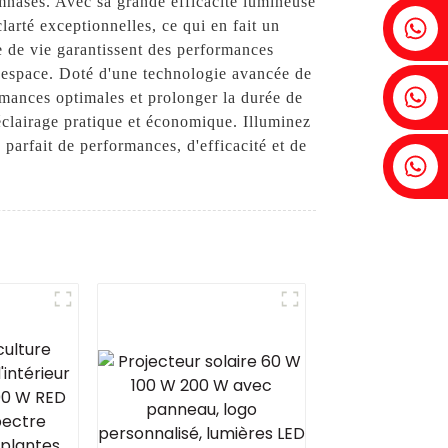
gymnases. Avec sa grande efficacité lumineuse
Fenia : +86 18607525299
arté exceptionnelles, ce qui en fait un
ée de vie garantissent des performances
l espace. Doté d'une technologie avancée de
Lierre : +86 18607522355
rmances optimales et prolonger la durée de
d'éclairage pratique et économique. Illuminez
arfait de performances, d'efficacité et de
Tobin : +86 18818667168