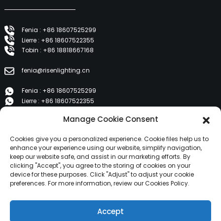
Fenia : +86 18607525299
Lierre : +86 18607522355
Tobin : +86 18818667168
fenia@risenlighting.cn
Fenia : +86 18607525299
Lierre : +86 18607522355
Tobin : +86 18818667168
Manage Cookie Consent
E 1202, Duzhe Wenhuayuan, Huicheng, Huizhou 516001
Cookies give you a personalized experience. Cookie files help us to
enhance your experience using our website, simplify navigation,
keep our website safe, and assist in our marketing efforts. By
PRODUITS
clicking "Accept", you agree to the storing of cookies on your
device for these purposes. Click "Adjust" to adjust your cookie
preferences. For more information, review our Cookies Policy.
À propos de nous
Produits
Accept
Nouvelles
Contactez-nous