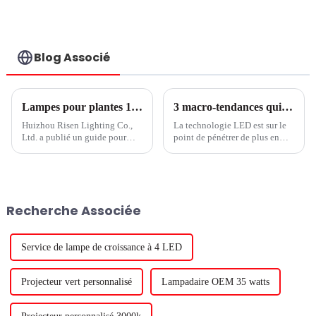
W programme
montage en
surface projecteur
LED
Blog Associé
Lampes pour plantes 101 : Guide du jardinage d'intérieur pour débutants
3 macro-tendances qui font des solutions LED la norme horticole
Huizhou Risen Lighting Co.,
La technologie LED est sur le
Ltd. a publié un guide pour
point de pénétrer de plus en
débutants en jardinage
plus profondément dans le
d'intérieur intitulé Plant Lights
monde horticole. Selon les
101. Le guide fournit des
estimations de Signify, environ
informations essentielles sur la
30 % de la surface des serres
façon de faire pousser avec
mondiales sera éclairée d'ici
Recherche Associée
succès des plantes en intérieur,
2025, contre environ 10 %
par exemple...
auparavant.
Service de lampe de croissance à 4 LED
Projecteur vert personnalisé
Lampadaire OEM 35 watts