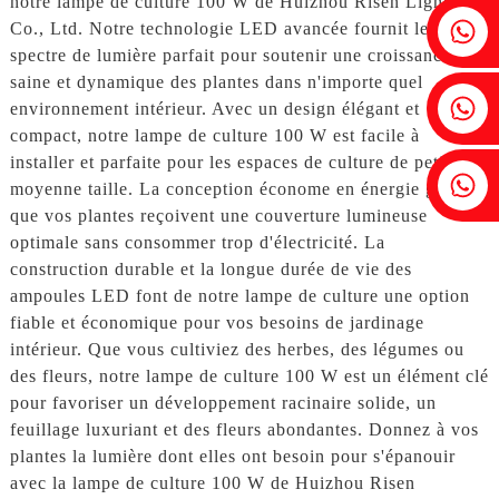
notre lampe de culture 100 W de Huizhou Risen Lighting
Fenia : +86 18607525299
Co., Ltd. Notre technologie LED avancée fournit le
spectre de lumière parfait pour soutenir une croissance
saine et dynamique des plantes dans n'importe quel
Lierre : +86 18607522355
environnement intérieur. Avec un design élégant et
compact, notre lampe de culture 100 W est facile à
installer et parfaite pour les espaces de culture de petite à
Tobin : +86 18818667168
moyenne taille. La conception économe en énergie garantit
que vos plantes reçoivent une couverture lumineuse
optimale sans consommer trop d'électricité. La
construction durable et la longue durée de vie des
ampoules LED font de notre lampe de culture une option
fiable et économique pour vos besoins de jardinage
intérieur. Que vous cultiviez des herbes, des légumes ou
des fleurs, notre lampe de culture 100 W est un élément clé
pour favoriser un développement racinaire solide, un
feuillage luxuriant et des fleurs abondantes. Donnez à vos
plantes la lumière dont elles ont besoin pour s'épanouir
avec la lampe de culture 100 W de Huizhou Risen