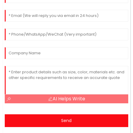
AI Helps Write
Send