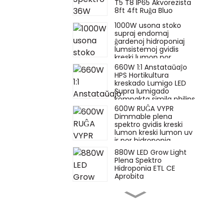
T5 T8 IP65 Akvorezista
8ft 4ft Ruĝa Bluo
1000W usona stoko
supraj endomaj
ĝardenoj hidroponiaj
lumsistemoj gvidis
kreski lumon por
kultivado de endomaj
660W 1:1 Anstataŭaĵo
plantoj
HPS Hortikultura
kreskado Lumigo LED
Supra lumigado
kompakta simila philips
600W RUĜA VYPR
Dimmable plena
spektro gvidis kreski
lumon kreski lumon uv
ir por hidroponia
plantkresko simila
880W LED Grow Light
fluado
Plena Spektro
Hidroponia ETL CE
Aprobita
660W vata hps
anstataŭiga
superlumigado 880w
720w 1000W 1500W