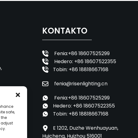
KONTAKTO
Fenia:+86 18607525299
Hedero: +86 18607522355
,
Tobin: +86 18818667168
fenia@risenlighting.cn
Fenia:+86 18607525299
Hedero: +86 18607522355
enhance
ite safe,
Tobin: +86 18818667168
 the
o adjust
E 1202, Duzhe Wenhuayuan,
icy.
Huicheng, Huizhou 516001