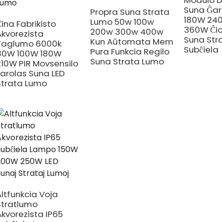
Modulo D
Suna Ĝa
Propra Suna Strata
180W 24
Lumo 50w 100w
Ĉina Fabrikisto
360W Ĉio
200w 300w 400w
Akvorezista
Suna Str
Kun Aŭtomata Mem
Taglumo 6000k
Subĉiela
Pura Funkcia Regilo
80W 100W 180W
Suna Strata Lumo
210W PIR Movsensilo
Farolas Suna LED
Strata Lumo
Altfunkcia Voja
Stratlumo
Akvorezista IP65