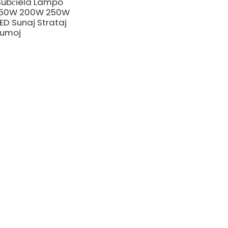
Subĉiela Lampo
150W 200W 250W
LED Sunaj Strataj
Lumoj