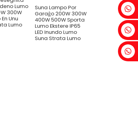
esegnita
rdeno Lumo
Fenia:+86 18607525299
Suna Lampo Por
0W 300W
Garaĝo 200W 300W
 En Unu
400W 500W Sporta
ata Lumo
Lumo Ekstere IP65
Hedero: +86 18607522355
LED Inundo Lumo
Suna Strata Lumo
Tobin: +86 18818667168