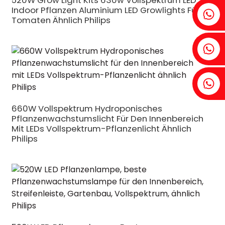
520W Grow Light Kits 630w Vollspektrum LED
Indoor Pflanzen Aluminium LED Growlights Für
Fenia: +86 18607525299
Tomaten Ähnlich Philips
Ivy: +86 18607522355
Tobin: +86 18818667168
660W Vollspektrum Hydroponisches
Pflanzenwachstumslicht Für Den Innenbereich
Mit LEDs Vollspektrum-Pflanzenlicht Ähnlich
Philips
.