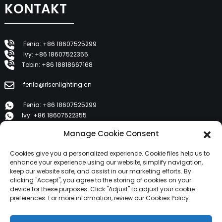
KONTAKT
Fenia: +86 18607525299
Ivy: +86 18607522355
Tobin: +86 18818667168
fenia@risenlighting.cn
Fenia: +86 18607525299
Ivy: +86 18607522355
Tobin: +86 18818667168
Manage Cookie Consent
E 1202, Duzhe Wenhuayuan, Huicheng, Huizhou 516001
Cookies give you a personalized experience. Cookie files help us to
enhance your experience using our website, simplify navigation,
keep our website safe, and assist in our marketing efforts. By
PRODUKTE
clicking "Accept", you agree to the storing of cookies on your
device for these purposes. Click "Adjust" to adjust your cookie
preferences. For more information, review our Cookies Policy.
Über uns
Produkte