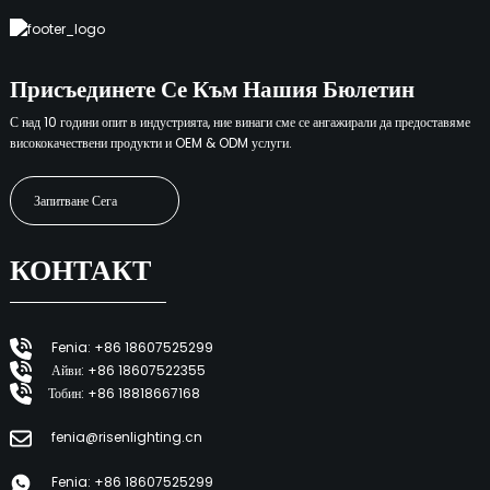
Присъединете Се Към Нашия Бюлетин
С над 10 години опит в индустрията, ние винаги сме се ангажирали да предоставяме
висококачествени продукти и OEM & ODM услуги.
Запитване Сега
КОНТАКТ
Fenia: +86 18607525299
Айви: +86 18607522355
Тобин: +86 18818667168
fenia@risenlighting.cn
Fenia: +86 18607525299