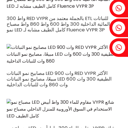
فينيا: +86 18607525299
300 واط RED VYPR بالجملة معتمد من ETL للنباتات
المائية الداخلية 300 واط 600 واط 860 واط مصباح
آيفي: +86 18607522355
نمو LED كامل الطيف مشابه لـ Fluence VYPR 3P
توبين: +86 18818667168
مصابيح نمو النباتات LED 900 وات RED VYPR الأكثر
مبيعًا، مصابيح نمو النباتات LED الطيفية 300 وات 600
.
وات 860 وات للنباتات الداخلية