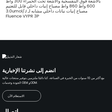
بالأشعة فوق البنفسجية والأشعة تحت الحمراء 300 واط
600 واط 860 واط مصباح إنبات داخلي قابل للتعتيم
3.0umol/J مصباح إنبات نباتات داخلي مشابه لـ
Fluence VYPR 3P
انضم إلى نشرتنا الإخبارية
مع أكثر من 10 سنوات من الخبرة في الصناعة، كنا دائمًا ملتزمين بتوفير منتجات عالية
الجودة وخدمات OEM وODM.
الاستعلام الآن
اتصال