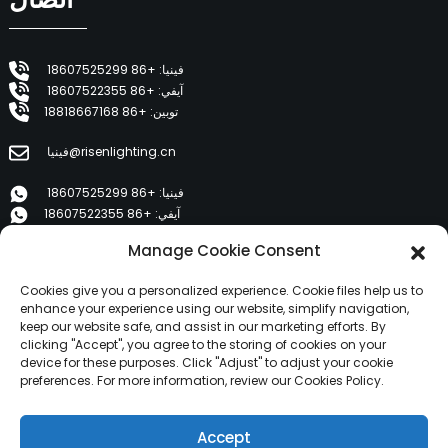
فينيا: +86 18607525299
آيفي: +86 18607522355
توبين: +86 18818667168
فينيا@risenlighting.cn
فينيا: +86 18607525299
آيفي: +86 18607522355
توبين: +86 18818667168
Manage Cookie Consent
E 1202، دوزي وينهوايوان، هويتشينج، هويزو 516001
Cookies give you a personalized experience. Cookie files help us to
enhance your experience using our website, simplify navigation,
keep our website safe, and assist in our marketing efforts. By
منتجات
clicking "Accept", you agree to the storing of cookies on your
device for these purposes. Click "Adjust" to adjust your cookie
preferences. For more information, review our Cookies Policy.
معلومات عنا
منتجات
Accept
أخبار